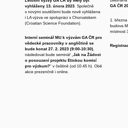
Baldriana
Letošní výzvy GA ČR by měly být
GA
ČR 20
vyhlášeny 13. února 2023
. Společně
s novými soutěžemi bude nově vyhlášena
i
LA výzva ve spolupráci s Chorvatskem
1. března
(Croatian Science Foundation).
budova M
místnost 
Interní seminář MU k výzvám GA ČR pro
vědecké pracovníky v angličtině se
Registra
bude konat 27. 2. 2023 (9:00-10:30)
,
následovat bude seminář „
Jak na Žádost
o posouzení projektu Etickou komisí
pro výzkum?
“ v češtině (od 10:45 h). Obě
akce prezenčně i online.