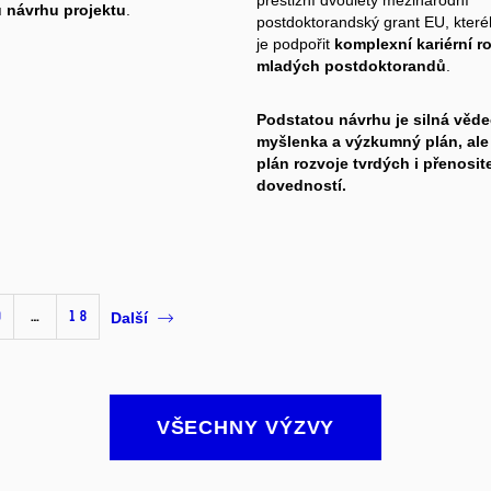
 návrhu projektu
.
postdoktorandský grant EU, které
je podpořit
komplexní kariérní r
mladých postdoktorandů
.
Podstatou návrhu je
silná věd
myšlenka a výzkumný plán, ale
plán rozvoje tvrdých i přenosit
dovedností.
0
…
18
Další
VŠECHNY VÝZVY