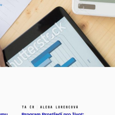
TA ČR
Alena Lorencová
kumu,
Program Prostředí pro život: