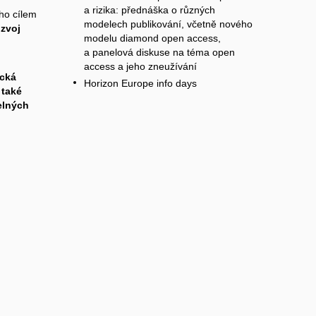
a rizika:
přednáška o různých
ho cílem
modelech publikování, včetně nového
ozvoj
modelu diamond open access,
a p
anelová diskuse na téma open
access a jeho zneužívání
ecká
Horizon Europe info days
 také
elných