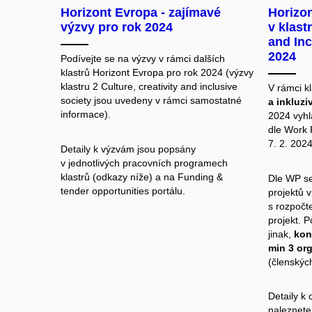
Horizont Evropa - zajímavé
Horizon
výzvy pro rok 2024
v klast
and Inc
2024
Podívejte se na výzvy v rámci dalších
klastrů Horizont Evropa pro rok 2024 (výzvy
klastru 2
Culture, creativity and inclusive
V rámci k
society jsou uvedeny v rámci samostatné
a inkluzi
informace).
2024 vyhl
dle
Work 
7. 2. 2024
Detaily k výzvám jsou popsány
v jednotlivých pracovních programech
klastrů
(odkazy níže) a na
Funding &
Dle WP se
tender opportunities portálu.
projektů 
s rozpočt
projekt. 
jinak,
kon
min 3 or
(členskýc
Detaily k
naleznete