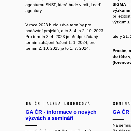
SIGMA – D
agenturou SNSF,
která bude v roli „Lead“
výzkumní
agentury.
příležitos
výzkumu.
V roce 2023 budou dva termíny pro
podávání projektů, a to 3. 4. a 2. 10. 2023.
úterý 21. 
Pro termín 3. 4. 2023 je předpokládaný
termín zahájení řešení 1. 1. 2024, pro
termín 2. 10. 2023 je to 1. 7. 2024.
Prosím, m
do této v
(lorenco
GA ČR
Alena Lorencová
Seminá
GA ČR - informace o nových
GA ČR 
výzvách a semináři
Na
seminá