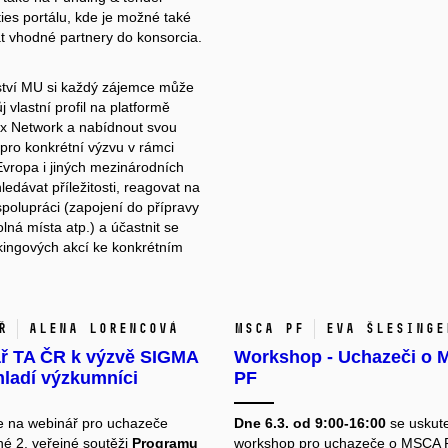
ies
portálu, kde je možné také
t vhodné partnery do konsorcia.
ství MU si každý zájemce může
j vlastní profil na platformě
ix Network
a nabídnout svou
 pro konkrétní výzvu v rámci
Evropa i jiných mezinárodních
ledávat příležitosti, reagovat na
spolupráci (zapojení do přípravy
lná místa atp.) a účastnit se
ngových akcí ke konkrétním
ř
Alena Lorencová
MSCA PF
Eva Šlesinge
ř TA ČR k výzvě SIGMA
Workshop - Uchazeči o
mladí výzkumníci
PF
e na
webinář pro uchazeče
Dne 6.3. od 9:00-16:00
se uskut
né 2. veřejné soutěži
Programu
workshop pro uchazeče o MSCA P