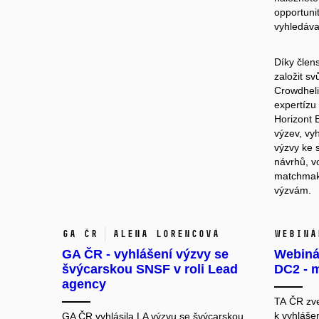
opportunit
vyhledáva
Díky člen
založit
svů
Crowdhel
expertízu
Horizont 
výzev, vyh
výzvy ke 
návrhů, vo
matchmaki
výzvám.
GA ČR
Alena Lorencová
Webiná
GA ČR - vyhlášení výzvy se
Webiná
švýcarskou SNSF v roli Lead
DC2 - 
agency
TA ČR zv
k vyhláše
GA ČR vyhlásila
LA výzvu se švýcarskou