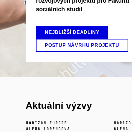
rozvojových projektů pro Fakultu
sociálních studií
NEJBLIŽŠÍ DEADLINY
POSTUP NÁVRHU PROJEKTU
Aktuální výzvy
Horizon Europe
Horizo
Alena Lorencová
Alena 