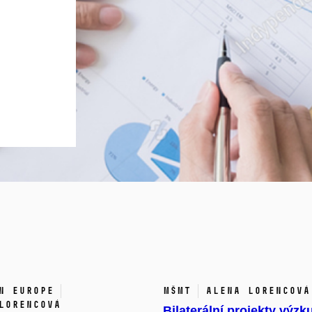
n Europe
MŠMT
Alena Lorencová
Lorencová
Bilaterální projekty výz