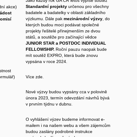
Jako každý rok GA ČR letos vypíše soutěž
Standardní projekty
určenou pro všechny
dní akce)
badatele a badatelky v oblasti základního
Žádost
výzkumu. Dále pak
mezinárodní výzvy
, do
komisí
kterých budou moci podávat společné
projekty řešitelé přinejmenším ze dvou
států, a soutěže pro začínající vědce
JUNIOR STAR a POSTDOC INDIVIDUAL
FELLOWSHIP.
Roční pauzu naopak bude
mít soutěž EXPRO, která bude znovu
vypsána v roce 2024.
stnost
formulář
)
Více
zde.
Nové výzvy budou vypsány cca v polovině
února 2023, termín odevzdání návrhů bývá
v prvním týdnu v dubnu.
O vyhlášení výzev budeme informovat e-
mailem i na našem webu a všem zájemcům
budou zaslány podrobné instrukce