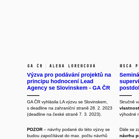
GA ČR
Alena Lorencová
MSCA P
Výzva pro podávání projektů na
Seminá
principu hodnocení Lead
superv
Agency se Slovinskem - GA ČR
postdo
GA ČR vyhlásila LA výzvu se Slovinskem,
Stručně 
s deadline na zahraniční straně 28. 2. 2023
vlastnos
(deadline na české straně 7. 3. 2023).
výhodné m
POZOR
– návrhy podané do této výzvy se
Dále se z
budou započítávat do max. počtu návrhů
návrhu pr