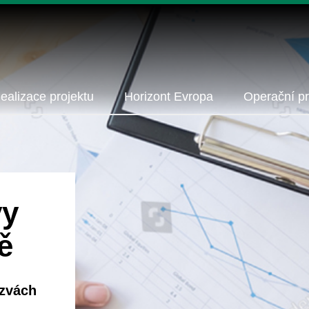
ealizace projektu
Horizont Evropa
Operační p
vy
ě
ýzvách