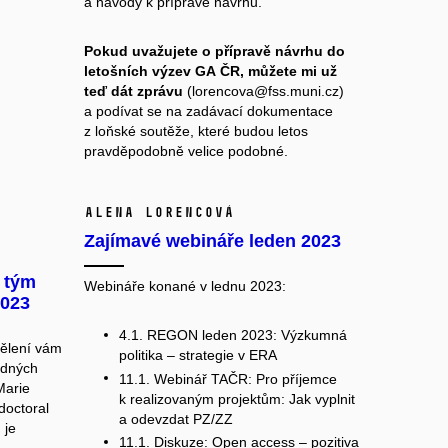
a návody k přípravě návrhu.
Pokud uvažujete o přípravě návrhu do
letošních výzev GA
ČR, můžete mi už
teď dát zprávu
(lorencova@fss.muni.cz)
a podívat se na
zadávací dokumentace
z loňské soutěže
, které budou letos
pravděpodobně velice podobné.
Alena Lorencová
Zajímavé webináře leden 2023
ý tým
Webináře konané v lednu 2023:
2023
4.1.
REGON leden 2023: Výzkumná
dělení vám
politika – strategie v ERA
odných
11.1.
Webinář TAČR: Pro příjemce
Marie
k realizovaným projektům:
Jak vyplnit
doctoral
a odevzdat PZ/ZZ
 je
11.1.
Diskuze: Open access – pozitiva