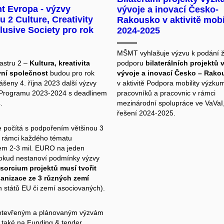
t Evropa - výzvy
vývoje a inovací Česko-
ru 2 Culture, Creativity
Rakousko v aktivitě mobi
lusive Society pro rok
2024-2025
MŠMT vyhlašuje výzvu k podání ž
lastru 2 –
Kultura, kreativita
podporu
bilaterálních projektů
vní společnost
budou pro rok
vývoje a inovací Česko – Rako
ášeny 4. října 2023 další výzvy
v aktivitě Podpora mobility výzk
Programu 2023-2024
s deadlinem
pracovníků a pracovnic v rámci
.
mezinárodní spolupráce ve VaVaI
řešení 2024-2025.
 počítá s podpořením většinou 3
v rámci každého tématu
em 2-3 mil. EURO na jeden
Pokud nestanoví podmínky výzvy
sorcium projektů musí tvořit
ganizace ze 3 různých zemí
h států EU či zemí asociovaných).
 otevřeným a plánovaným výzvám
 také na
Funding & tender