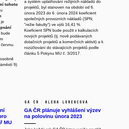
a systém uplatňování režijních nákladů do
aní tohoto
projektů, byl stanoven na období od 6.
ou
února 2023 do 6. února 2024 koeficient
h
společných provozních nákladů (SPN,
je
"režie fakulty") ve výši 16,41 %.
epsání
Koeficient SPN bude použit v kalkulacích
 bude
nových projektů (tj. nově podávaných
ím
dotačních projektů a komerčních aktivit) a k
v červnu.
rozúčtování do stávajících projektů podle
článku 5 Pokynu MU č. 3/2017.
á osobně
áměstí 9)
GA ČR
Alena Lorencová
ní
GA ČR plánuje vyhlášení výzev
pro
na polovinu února 2023
ář MU