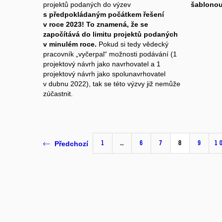
projektů podaných do výzev
šablonou
s předpokládaným počátkem řešení
v roce 2023!
To znamená, že se
započítává do limitu projektů podaných
v minulém roce.
Pokud si tedy vědecký
pracovník „vyčerpal“ možnosti podávání (1
projektový návrh jako navrhovatel a 1
projektový návrh jako spolunavrhovatel
v dubnu 2022), tak se této výzvy již nemůže
zúčastnit.
1
…
6
7
8
9
1
Předchozí