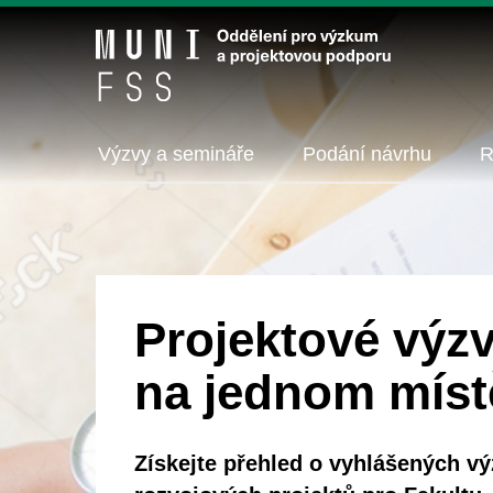
Výzvy a semináře
Podání návrhu
R
Projektové výz
na jednom míst
Získejte přehled o vyhlášených v