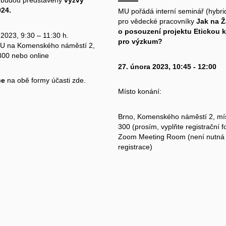
 budou představeny
výzvy
24.
MU pořádá interní seminář (hybri
pro vědecké pracovníky
Jak na 
o posouzení projektu Etickou 
 2023, 9:30 – 11:30 h.
pro výzkum?
U na Komenského náměstí 2,
300 nebo online
27. února 2023, 10:45 - 12:00
ce
na obě formy účasti
zde.
Místo konání:
Brno, Komenského náměstí 2, mí
300 (prosím,
vyplňte registrační 
Zoom Meeting Room
(není nutná
registrace)