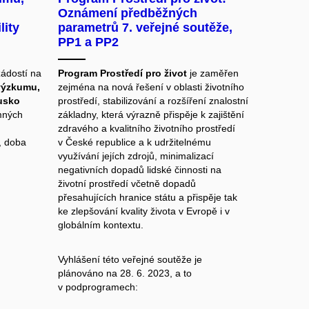
Oznámení předběžných
lity
parametrů 7. veřejné soutěže,
PP1 a PP2
ádostí na
Program Prostředí pro život
je zaměřen
 výzkumu,
zejména na nová řešení v oblasti životního
usko
prostředí, stabilizování a rozšíření znalostní
umných
základny, která výrazně přispěje k zajištění
zdravého a kvalitního životního prostředí
, doba
v České republice a k udržitelnému
využívání jejích zdrojů, minimalizací
negativních dopadů lidské činnosti na
životní prostředí včetně dopadů
přesahujících hranice státu a přispěje tak
ke zlepšování kvality života v Evropě i v
globálním kontextu.
Vyhlášení této veřejné soutěže je
plánováno na 28. 6. 2023, a to
v podprogramech: