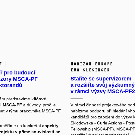
F
Horizon Europe
Eva Šlesinger
ř pro budoucí
Staňte se supervizorem
izory MSCA-PF
a rozšiřte svůj výzkumn
ktorandů
v rámci výzvy MSCA-PF
vám představíme
klíčové
ti MSCA-PF
a důvody, proč je
V rámci činnosti projektového od
ít v týmu pracovníka MSCA-PF.
nabízíme podporu při hledání vh
kandidátů pro zapojení do výzvy 
Sklodowska - Curie Actions - Post
aměříme na konkrétní
aspekty
Fellowship (MSCA-PF). MSCA-PF
ojektu v přímé souvislosti se
prestižní dvouletý mezinárodní