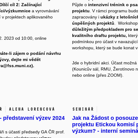
ílčí cíl 2: Začínající
Půjde o
intenzivní trénink o ps
ci/výzkumnice
a vyrovnávání
projektu
. V rámci programu bud
tí v projektech aplikovaného
zapracovány i
ukázky z letošníc
úspěšných projektů
. Workshop 
důležitým předpokladem pro s
kvalitního draftu projektu,
který
2. 2023 od 10:00, online
podmínkou pro účast v navazujíc
workshopu, který se bude konat 
áte-li zájem o podání návrhu
ýzvy, dejte mi vědět
Jde o hybridní akci. Účast možn
va@fss.muni.cz).
(Kounicův sál, RMU, Žerotínovo n
nebo online (přes ZOOM).
ř
Alena Lorencová
Seminář
- představení výzev 2024
Jak na Žádost o posouze
projektu Etickou komisí 
výzkum? - interní semin
ři s účastí předsedy GA ČR
prof.