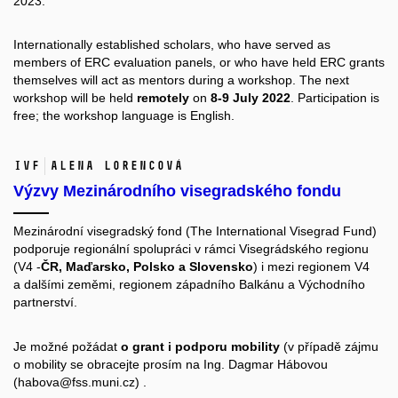
2023.
Internationally established scholars, who have served as
members of ERC evaluation panels, or who have held ERC grants
themselves will act as mentors during a workshop. The next
workshop will be held
remotely
on
8-9 July 2022
. Participation is
free; the workshop language is English.
IVF
Alena Lorencová
Výzvy Mezinárodního visegradského fondu
Mezinárodní visegradský fond (The International Visegrad Fund)
podporuje regionální spolupráci v rámci Visegrádského regionu
(V4 -
ČR, Maďarsko, Polsko a Slovensko
) i mezi regionem V4
a dalšími zeměmi, regionem západního Balkánu a Východního
partnerství.
Je možné požádat
o grant i podporu mobility
(v případě zájmu
o mobility se obracejte prosím na
Ing. Dagmar Hábovou
(habova@fss.muni.cz) .