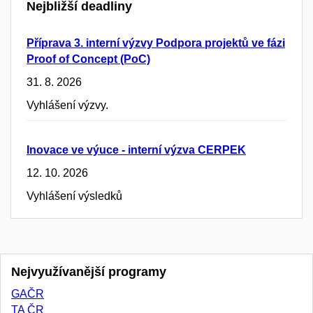
Nejbližší deadliny
Příprava 3. interní výzvy Podpora projektů ve fázi
Proof of Concept (PoC)
31. 8. 2026
Vyhlášení výzvy.
Inovace ve výuce - interní výzva CERPEK
12. 10. 2026
Vyhlášení výsledků
Nejvyužívanější programy
GAČR
TA ČR