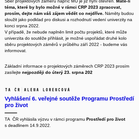
Sběr projektových záměrů napříč MU je již nyní otevřen.
Máte-li
téma, které by bylo možné v rámci CRP 2023 zpracovat,
prosím, dejte nám váš zájem vědět co nejdříve.
Náměty budou
sloužit jako podklad pro diskusi a rozhodnutí vedení univerzity na
konci srpna 2022.
V případě, že nebude naplněn limit počtu projektů, které může
univerzita do soutěže přihlásit, je možné uspořádat druhé kolo
sběru projektových záměrů v průběhu září 2022 - budeme vás
informovat.
Základní informace o projektových záměrech CRP 2023 prosím
zasílejte
nejpozději do úterý 23. srpna 202
TA ČR
Alena Lorencová
Vyhlášení 6. veřejné soutěže Programu Prostředí
pro život
TA ČR vyhlásila výzvu v rámci programu
Prostředí pro život
s deadlinem 14.9.2022.