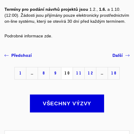
Termíny pro podání návrhů projektů jsou
1.2.,
1.6.
a 1.10.
(12:00). Žádosti jsou přijímány pouze elektronicky prostřednictvím
on-line systému, který se otevírá 30 dní před každým termínem.
Podrobné informace
zde.
Předchozí
Další
1
…
8
9
10
11
12
…
18
VŠECHNY VÝZVY