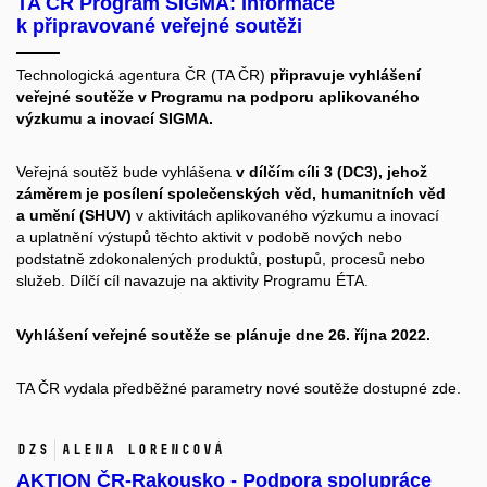
TA ČR Program SIGMA: Informace
k připravované veřejné soutěži
Technologická agentura ČR (TA ČR)
připravuje vyhlášení
veřejné soutěže v Programu na podporu aplikovaného
výzkumu a inovací SIGMA.
Veřejná soutěž bude vyhlášena
v dílčím cíli 3 (DC3), jehož
záměrem je posílení společenských věd, humanitních věd
a umění (SHUV)
v aktivitách aplikovaného výzkumu a inovací
a uplatnění výstupů těchto aktivit v podobě nových nebo
podstatně zdokonalených produktů, postupů, procesů nebo
služeb. Dílčí cíl navazuje na aktivity Programu ÉTA.
Vyhlášení veřejné soutěže se plánuje dne 26. října 2022.
TA ČR vydala předběžné parametry nové soutěže dostupné
zde.
DZS
Alena Lorencová
AKTION ČR-Rakousko - Podpora spolupráce