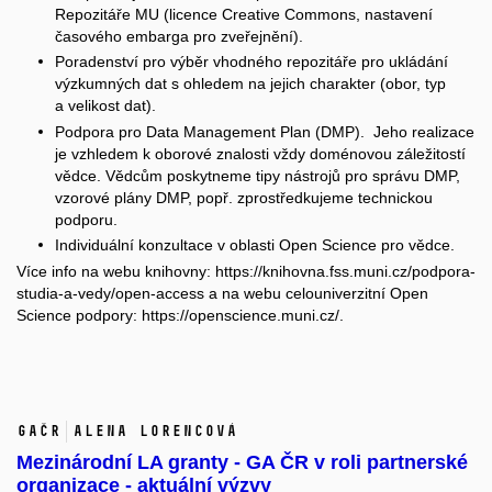
Repozitáře MU (licence Creative Commons, nastavení
časového embarga pro zveřejnění).
Poradenství pro výběr vhodného repozitáře pro ukládání
výzkumných dat s ohledem na jejich charakter (obor, typ
a velikost dat).
Podpora pro Data Management Plan (DMP). Jeho realizace
je vzhledem k oborové znalosti vždy doménovou záležitostí
vědce. Vědcům poskytneme tipy nástrojů pro správu DMP,
vzorové plány DMP, popř. zprostředkujeme technickou
podporu.
Individuální konzultace v oblasti Open Science pro vědce.
Více info na webu knihovny:
https://knihovna.fss.muni.cz/podpora-
studia-a-vedy/open-access
a na webu celouniverzitní Open
Science podpory:
https://openscience.muni.cz/
.
GAČR
Alena Lorencová
Mezinárodní LA granty - GA ČR v roli partnerské
organizace - aktuální výzvy