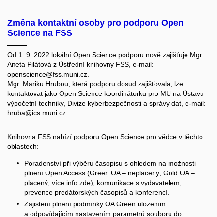
Změna kontaktní osoby pro podporu Open
Science na FSS
Od 1. 9. 2022 lokální Open Science podporu nově zajišťuje Mgr.
Aneta Pilátová z Ústřední knihovny FSS, e-mail:
openscience@fss.muni.cz
.
Mgr. Mariku Hrubou, která podporu dosud zajišťovala, lze
kontaktovat jako Open Science koordinátorku pro MU na Ústavu
výpočetní techniky, Divize kyberbezpečnosti a správy dat, e-mail:
hruba@ics.muni.cz
.
Knihovna FSS nabízí podporu Open Science pro vědce v těchto
oblastech:
Poradenství při výběru časopisu s ohledem na možnosti
plnění Open Access (Green OA – neplacený, Gold OA –
placený, více info
zde
), komunikace s vydavatelem,
prevence predátorských časopisů a konferencí.
Zajištění plnění podmínky OA Green uložením
a odpovídajícím nastavením parametrů souboru do