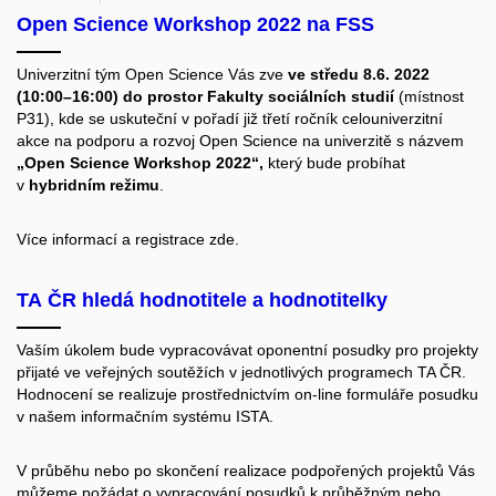
Open Science Workshop 2022 na FSS
Univerzitní tým Open Science Vás zve
ve středu 8.6. 2022
(10:00–16:00) do prostor Fakulty sociálních studií
(místnost
P31), kde se uskuteční v pořadí již třetí ročník celouniverzitní
akce na podporu a rozvoj Open Science na univerzitě s názvem
„Open Science Workshop 2022“,
který bude probíhat
v
hybridním režimu
.
Více informací a registrace
zde.
TA ČR hledá hodnotitele a hodnotitelky
Vaším úkolem bude vypracovávat oponentní posudky pro projekty
přijaté ve veřejných soutěžích v jednotlivých programech TA ČR.
Hodnocení se realizuje prostřednictvím on-line formuláře posudku
v našem informačním systému ISTA.
V průběhu nebo po skončení realizace podpořených projektů Vás
můžeme požádat o vypracování posudků k průběžným nebo