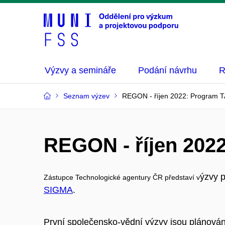
Výzvy a semináře
Podání návrhu
R
Seznam výzev
REGON - říjen 2022: Program 
REGON - říjen 202
ýzvy 
Zástupce Technologické agentury ČR představí v
SIGMA
.
První společensko-vědní výzvy jsou plánovány