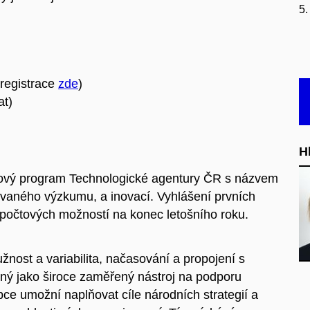
5.
registrace
zde
)
at)
H
 nový program Technologické agentury ČR s názvem
ovaného výzkumu, a inovací. Vyhlášení prvních
zpočtových možností na konec letošního roku.
žnost a variabilita, načasování a propojení s
ný jako široce zaměřený nástroj na podporu
ce umožní naplňovat cíle národních strategií a