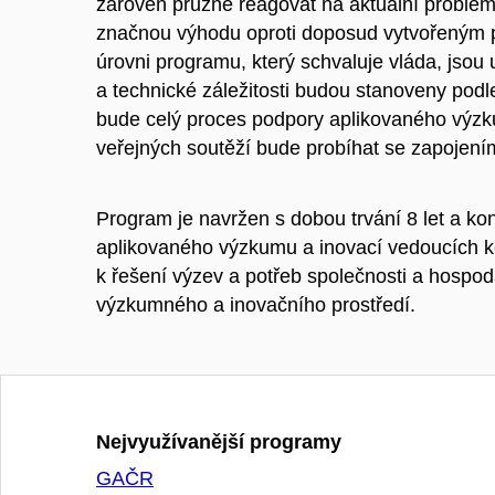
zároveň pružně reagovat na aktuální problém
značnou výhodu oproti doposud vytvořeným p
úrovni programu, který schvaluje vláda, jsou
a technické záležitosti budou stanoveny podle
bude celý proces podpory aplikovaného výzku
veřejných soutěží bude probíhat se zapojením
Program je navržen s dobou trvání 8 let a k
aplikovaného výzkumu a inovací vedoucích ke
k řešení výzev a potřeb společnosti a hospo
výzkumného a inovačního prostředí.
Nejvyužívanější programy
GAČR