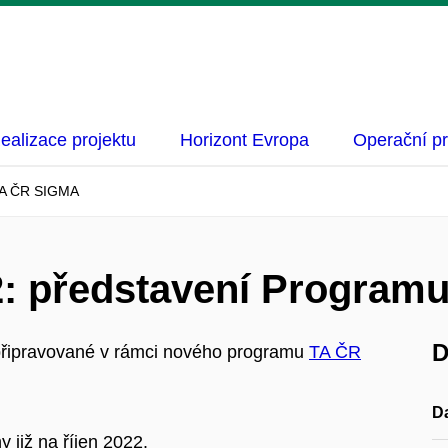
ealizace projektu
Horizont Evropa
Operační p
TA ČR SIGMA
2: představení Progra
D
připravované v rámci nového programu
TA ČR
D
 již na říjen 2022.