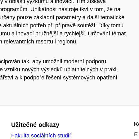
y v oblasti výzkumu a inovací. Tím získává
rogramům. Unikátnost nástroje tkví v tom, že na
 určeny pouze základní parametry a další tematické
 aktuálních potřeb při přípravě soutěží. Díky tomu
mu a inovací pružnější a rychlejší. Určování témat
 relevantních resortů i regionů.
oncipován tak, aby umožnil moderní podporu
 vzniku nových výsledků uplatnitelných v praxi,
dářství a k podpoře řešení systémových opatření
K
Užitečné odkazy
E
Fakulta sociálních studií