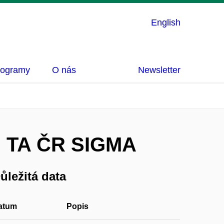
English
rogramy
O nás
Newsletter
mu TA ČR SIGMA
ůležitá data
atum
Popis