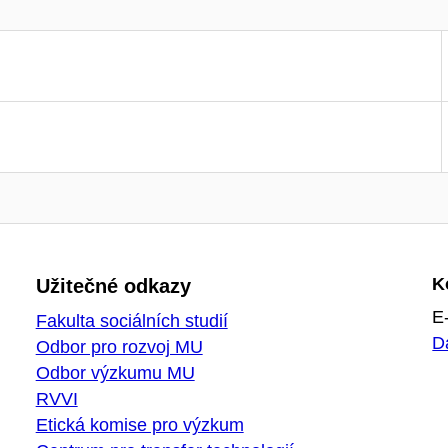
K
Užitečné odkazy
E
Fakulta sociálních studií
D
Odbor pro rozvoj MU
Odbor výzkumu MU
RVVI
Etická komise pro výzkum