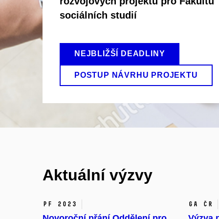
rozvojových projektů pro Fakultu
sociálních studií
NEJBLIŽŠÍ DEADLINY
POSTUP NÁVRHU PROJEKTU
Aktuální výzvy
PF 2023
GA ČR
Novoroční přání Oddělení pro
Výzva p