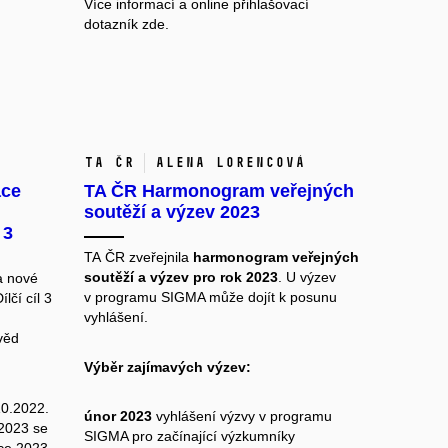
Více informací a online přihlašovací
dotazník
zde.
TA ČR
Alena Lorencová
ace
TA ČR Harmonogram veřejných
soutěží a výzev 2023
 3
TA ČR zveřejnila
harmonogram veřejných
soutěží a výzev pro rok 2023
. U výzev
a
nové
v programu
SIGMA
může dojít k posunu
lčí cíl 3
vyhlášení.
věd
Výběr zajímavých výzev:
10.2022.
únor 2023
vyhlášení výzvy v programu
2023
se
SIGMA pro začínající výzkumníky
ce 2023