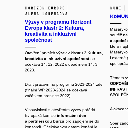
Horizon Europe
MUNI
Alena Lorencová
KoMUNI
Výzvy v programu Horizont
Evropa klastr 2: Kultura,
Masarykov
kreativita a inkluzivní
soutěž na
společnost
a společ
které napl
Masarykovy
Otevření prvních výzev v klastru 2
Kultura,
i externě 
kreativita a inkluzivní společnost
se
spoluprác
očekává 14. 12. 2022 s deadlinem 14. 3.
2023.
Témata v
ODPOVĚD
Draft pracovního programu 2023-2024
zde
INFRAST
(finální WP 2023-2024 se očekává
SPOLEČ
začátkem prosince 2022).
Alokace
V souvislosti s otevřením výzev pořádá
Evropská komise
informační den
a partnerskou burzu
pro zapojení se do
Sběr žád
konsorcií. Očekávaným datem konání je