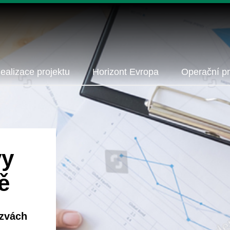
ealizace projektu
Horizont Evropa
Operační p
vy
ě
ýzvách