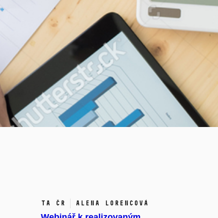
TA ČR
Alena Lorencová
Webinář k realizovaným