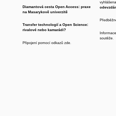
vyhlášen
Diamantová cesta Open Access: praxe
odevzdání
na Masarykově univerzitě
Předběžné
Transfer technologií a Open Science:
rivalové nebo kamarádi?
Informace
soutěže.
Připojení pomocí odkazů
zde.