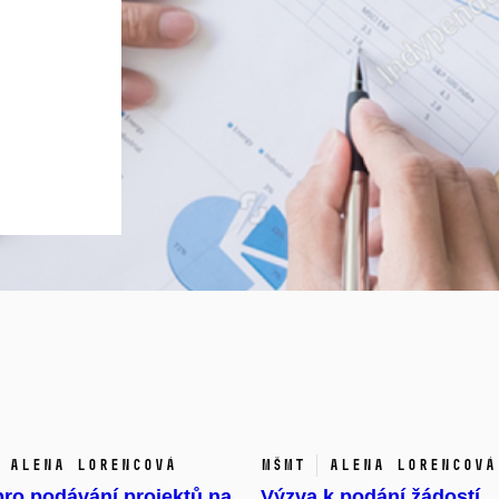
Alena Lorencová
MŠMT
Alena Lorencová
ro podávání projektů na
Výzva k podání žádostí