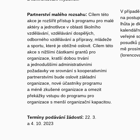
V případě
Partnerství malého rozsahu:
Cílem této
na postup
akce je rozšířit přístup k programu pro malé
lhůta je 
aktéry a jednotlivce v oblasti školního
kalendářn
vzdělávání, vzdělávání dospělých,
veřejné s
odborného vzdělávání a přípravy, mládeže
posudků p
a sportu, které je obtížné oslovit. Cílem této
mě prosím
akce s nižšími částkami grantů pro
(lorencov
organizace, kratší dobou trvání
a jednoduššími administrativními
požadavky ve srovnání s kooperativními
partnerstvími bude oslovit základní
organizace, nové účastníky programu
a méně zkušené organizace a omezit
překážky vstupu do programu pro
organizace s menší organizační kapacitou.
Termíny podávání žádostí:
22. 3.
a 4. 10. 2023