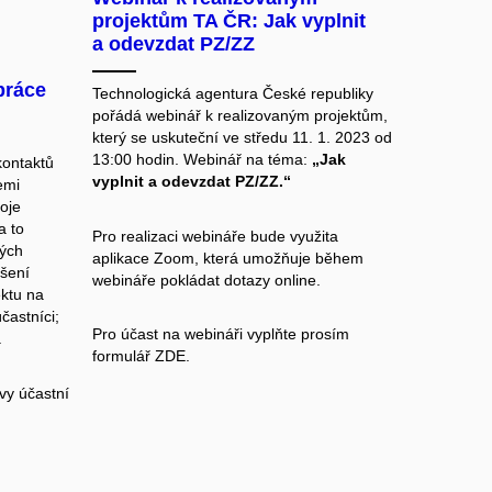
projektům TA ČR: Jak vyplnit
a odevzdat PZ/ZZ
práce
Technologická agentura České republiky
pořádá webinář k realizovaným projektům,
který se uskuteční ve středu 11. 1. 2023 od
13:00 hodin. Webinář na téma:
„Jak
kontaktů
vyplnit a odevzdat PZ/ZZ.“
emi
oje
a to
Pro realizaci webináře bude využita
ných
aplikace Zoom, která umožňuje během
ešení
webináře pokládat dotazy online.
ktu na
častníci;
Pro účast na webináři vyplňte prosím
.
formulář
ZDE.
vy účastní