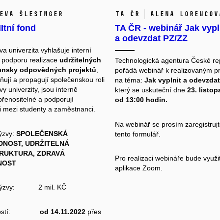
Eva Šlesinger
TA ČR
Alena Lorencov
tní fond
TA ČR - webinář Jak vypl
a odevzdat PZ/ZZ
a univerzita vyhlašuje interní
 podporu realizace
udržitelných
Technologická agentura České re
ensky odpovědných projektů
,
pořádá webinář k realizovaným p
ňují a propagují společenskou roli
na téma:
Jak vyplnit a odevzdat
 univerzity, jsou interně
který se uskuteční dne
23. listo
přenositelné a podporují
od 13:00 hodin.
i mezi studenty a zaměstnanci.
Na webinář se prosím zaregistruj
ýzvy:
SPOLEČENSKÁ
tento
formulář.
NOST, UDRŽITELNÁ
RUKTURA, ZDRAVÁ
Pro realizaci webináře bude využi
NOST
aplikace Zoom.
 výzvy: 2 mil. KČ
ostí:
od 14.11.2022
přes