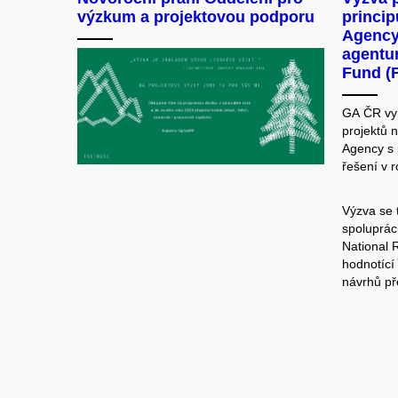
výzkum a projektovou podporu
princi
Agency
agentu
Fund (
GA ČR vy
projektů
n
Agency s
řešení v 
Výzva se 
spoluprác
National 
hodnotící
návrhů př