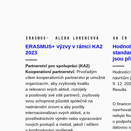
ERASMUS+
Alena Lorencová
GA ČR
ERASMUS+ výzvy v rámci KA2
Hodnot
2023
standa
jsou př
Partnerství pro spolupráci (KA2)
Kooperativní partnerství:
Prvořadým
Hodnotící
cílem kooperativních partnerství je umožnit
návrhům
j
organizacím, aby zvyšovaly kvalitu
9. 12. 202
a relevanci svých aktivit, rozvíjely
Results.
a posilovaly své sítě partnerů, zvyšovaly
svou schopnost působit společně na
O financov
nadnárodní úrovni a aby posílily
navrhovat
internacionalizaci svých aktivit, a to
nebylo fi
prostřednictvím výměn nebo vypracování
o podpoře
nových postupů a metod, jakož i sdílení
datovou s
a konfrontování myšlenek.