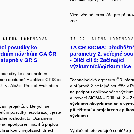
Více, včetně formuláře pro přípr
zde.
Alena Lorencová
TA ČR
Alena Lorencov
ící posudky ke
TA ČR SIGMA: předběžn
rdním návrhům GA ČR
parametry 2. veřejné sou
ístupné v GRIS
- Dílčí cíl 2: Začínající
výzkumníci/výzkumnice
 posudky ke standardním
sou dostupné v aplikaci GRIS od
Technologická agentura ČR infor
2. v záložce Project Evaluation
o přípravě 2. veřejné soutěže v 
na podporu aplikovaného výzkum
a inovací
SIGMA – Dílčí cíl 2 – Z
výzkumníci/výzkumnice a vyro
ání projektů, u kterých se
příležitostí v projektech aplik
elům posudky nezobrazují, ještě
výzkumu.
nálně rozhodnuto. Oznámení
ní/nepodpoření návrhů přijdou
chránkou v nejbližších dnech.
Vyhlášení této veřejné soutěže je