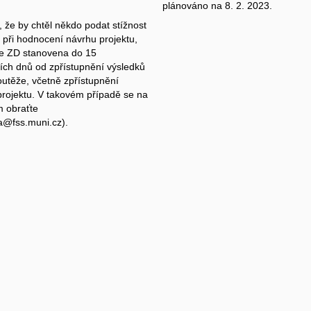
plánováno na 8. 2. 2023.
, že by chtěl někdo podat stížnost
 při hodnocení návrhu projektu,
dle ZD stanovena do 15
ích dnů od zpřístupnění výsledků
outěže, včetně zpřístupnění
rojektu. V takovém případě se na
 obraťte
a@fss.muni.cz).