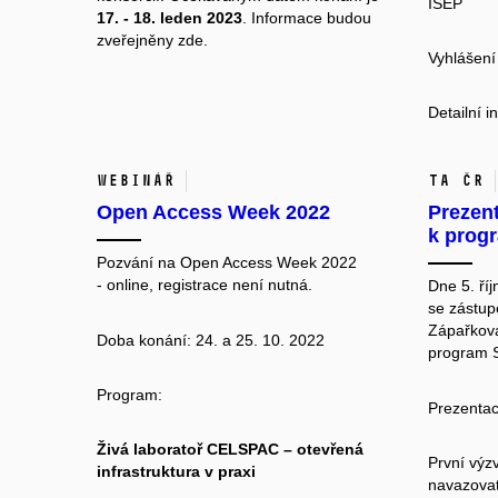
ISEP
17. - 18. leden 2023
. Informace budou
zveřejněny
zde
.
Vyhlášení
Detailní 
Webinář
TA ČR
Open Access Week 2022
Prezen
k prog
Pozvání na Open Access Week 2022
- online, registrace není nutná.
Dne 5. ří
se zástup
Zápařková
Doba konání: 24. a 25. 10. 2022
program 
Program:
Prezenta
Živá laboratoř CELSPAC – otevřená
První výz
infrastruktura v praxi
navazova