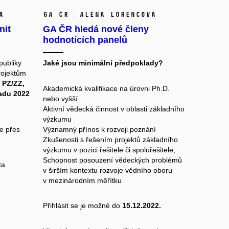
á
GA ČR
Alena Lorencová
nit
GA ČR hledá nové členy
hodnotících panelů
publiky
Jaké jsou minimální předpoklady?
rojektům
 PZ/ZZ,
Akademická kvalifikace na úrovni Ph.D.
padu 2022
nebo vyšší
Aktivní vědecká činnost v oblasti základního
výzkumu
te přes
Významný přínos k rozvoji poznání
Zkušenosti s řešením projektů základního
výzkumu v pozici řešitele či spoluřešitele,
Schopnost posouzení vědeckých problémů
ta
v širším kontextu rozvoje vědního oboru
v mezinárodním měřítku
Přihlásit se je možné do
15.12.2022.