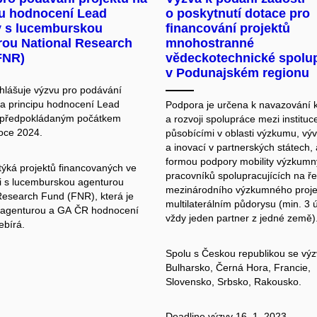
pu hodnocení Lead
o poskytnutí dotace pro
 s lucemburskou
financování projektů
rou National Research
mnohostranné
FNR)
vědeckotechnické spolu
v Podunajském regionu
hlášuje
výzvu pro podávání
a principu hodnocení Lead
Podpora je určena k navazování 
 předpokládaným počátkem
a rozvoji spolupráce mezi instituc
roce 2024.
působícími v oblasti výzkumu, výv
a inovací v partnerských státech, 
formou podpory mobility výzkum
týká projektů financovaných ve
pracovníků spolupracujících na ř
i s lucemburskou agenturou
mezinárodního výzkumného proje
Research Fund (FNR), která je
multilaterálním půdorysu (min. 3 ú
 agenturou a GA ČR hodnocení
vždy jeden partner z jedné země)
ebírá.
Spolu s Českou republikou se výz
Bulharsko, Černá Hora, Francie,
Slovensko, Srbsko, Rakousko.
Deadline výzvy 16. 1. 2023.