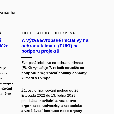
avu návrhu
á
EUKI
Alena Lorencová
é
7. výzva Evropské iniciativy na
těže
ochranu klimatu (EUKI) na
podporu projektů
Evropská iniciativa na ochranu klimatu
(EUKI) vyhlašuje
7. ročník soutěže na
muje
podporu progresivní politiky ochrany
Programu
klimatu v Evropě.
u
ačínající
vnávání
Žádosti o financování mohou od 25.
ovaného
listopadu 2022 do 13. ledna 2023
předkládat
nevládní a neziskové
organizace, univerzity, akademické
a vzdělávací instituce nebo orgány