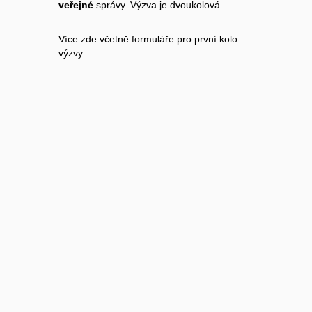
veřejné
správy. Výzva je dvoukolová.
Více
zde včetně formuláře pro první kolo
výzvy.