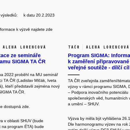
 výsledků: k datu 20.2.2023
informace k výzvě najdete
zde
Alena Lorencová
TAČR
Alena Lorencová
tace ze semináře
Program SIGMA: Inform
ramu SIGMA TA ČR
k zaměření připravované
veřejné soutěže - dílčí cíl
jna 2022 proběhl na MU seminář
ci TA ČR (Ladislav Mlčák, Iveta
TA ČR zveřejnila
zaměření/témat
), kteří představili zejména nový
výzvy v rámci programu SIGMA, Dí
SIGMA TA ČR.
– Podpora inovačního potenciálu
společenských věd, humanitních 
a umění – SHUV.
ce dostupná
zde.
Výzva by měla být vyhlášena 26.
va v oblasti SHUV (bude
Dle
harmonogramu výzev na rok 
t na program ÉTA) bude
zatím další výzva DC3 SHUV v ro