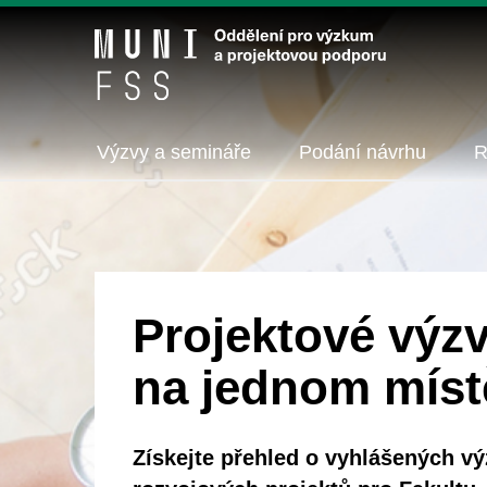
Výzvy a semináře
Podání návrhu
R
Projektové výz
na jednom míst
Získejte přehled o vyhlášených v