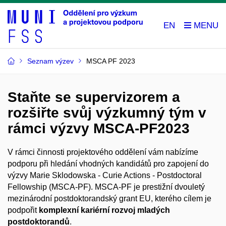
EN
Seznam výzev
MSCA PF 2023
Staňte se supervizorem a
rozšiřte svůj výzkumný tým v
rámci výzvy MSCA-PF2023
V rámci činnosti projektového oddělení vám nabízíme
podporu při hledání vhodných kandidátů pro zapojení do
výzvy Marie Sklodowska - Curie Actions - Postdoctoral
Fellowship (MSCA-PF). MSCA-PF je prestižní dvouletý
mezinárodní postdoktorandský grant EU, kterého cílem je
podpořit
komplexní kariérní rozvoj mladých
postdoktorandů
.