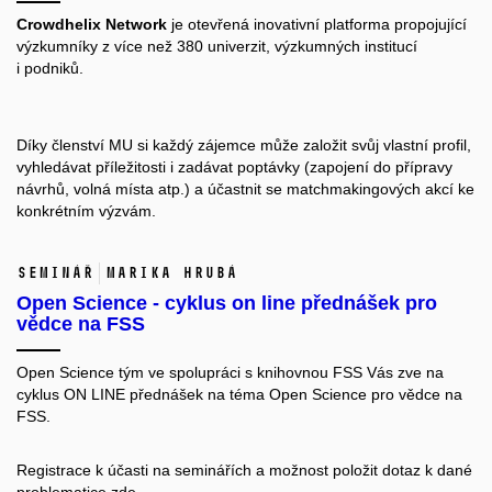
Crowdhelix Network
je otevřená inovativní platforma propojující
výzkumníky z více než 380 univerzit, výzkumných institucí
i podniků.
Díky členství MU si
každý zájemce může založit svůj vlastní profil
,
vyhledávat příležitosti i zadávat poptávky (zapojení do přípravy
návrhů, volná místa atp.) a účastnit se matchmakingových akcí ke
konkrétním výzvám.
Seminář
Marika Hrubá
Open Science - cyklus on line přednášek pro
vědce na FSS
Open Science tým ve spolupráci s knihovnou FSS Vás zve na
cyklus ON LINE přednášek na téma Open Science pro vědce na
FSS.
Registrace k účasti na seminářích a možnost položit dotaz k dané
problematice zde.