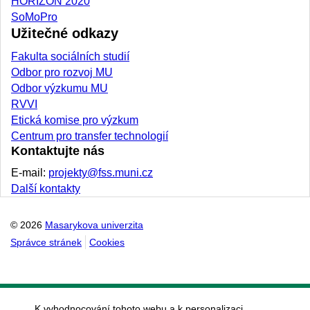
HORIZON 2020
SoMoPro
Užitečné odkazy
Fakulta sociálních studií
Odbor pro rozvoj MU
Odbor výzkumu MU
RVVI
Etická komise pro výzkum
Centrum pro transfer technologií
Kontaktujte nás
E-mail:
projekty@fss.muni.cz
Další kontakty
© 2026
Masarykova univerzita
Správce stránek
Cookies
K vyhodnocování tohoto webu a k personalizaci