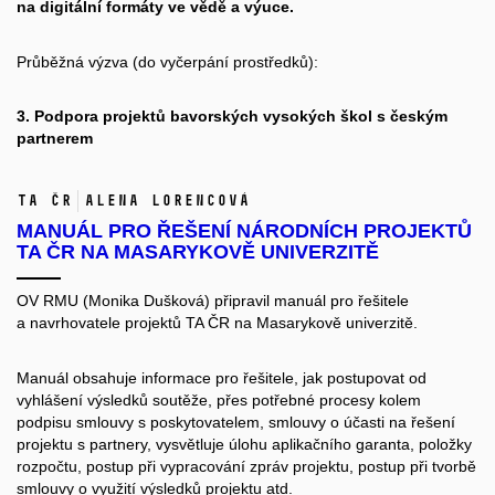
na digitální formáty ve vědě a výuce.
Průběžná výzva (do vyčerpání prostředků):
3. Podpora projektů bavorských vysokých škol s českým
partnerem
TA ČR
Alena Lorencová
MANUÁL PRO ŘEŠENÍ NÁRODNÍCH PROJEKTŮ
TA ČR NA MASARYKOVĚ UNIVERZITĚ
OV RMU (Monika Dušková) připravil
manuál pro řešitele
a navrhovatele projektů TA ČR
na Masarykově univerzitě.
Manuál obsahuje informace pro řešitele, jak postupovat od
vyhlášení výsledků soutěže, přes potřebné procesy kolem
podpisu smlouvy s poskytovatelem, smlouvy o účasti na řešení
projektu s partnery, vysvětluje úlohu aplikačního garanta, položky
rozpočtu, postup při vypracování zpráv projektu, postup při tvorbě
smlouvy o využití výsledků projektu atd.