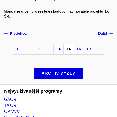
Manuál je určen pro řešitele i budoucí navrhovatele projektů TA
ČR.
Předchozí
Další
1
…
12
13
14
15
16
17
18
ARCHIV VÝZEV
Nejvyužívanější programy
GAČR
TA ČR
OP VVV