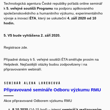
Technologická agentura České republiky pořádá online seminář
k
5. veřejné soutěži Programu
na podporu aplikovaného
společenskovědního a humanitního výzkumu, experimentálního
vývoje a inovací
ÉTA
, který se uskuteční
4. září 2020 od 10
hodin.
5. VS bude vyhlášena 2. září 2020.
Registrace
zde.
Případné dotazy k 5. veřejné soutěži ÉTA směřujte prosím na
Helpdesk
. Nejčastější otázky budou zodpovězeny i na
připravovaném webináři.
Seminář
Alena Lorencová
Připravované semináře Odboru výzkumu RMU
Akce připravované Odborem výzkumu RMU
8.10.2020
(14-15 hod) – interní
seminář k realizovaným