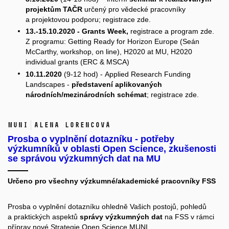
projektům TAČR
určený pro vědecké pracovníky
a projektovou podporu; registrace
zde.
13.-15.10.2020 - Grants Week,
registrace a program
zde
.
Z programu: Getting Ready for Horizon Europe (Seán
McCarthy, workshop, on line), H2020 at MU, H2020
individual grants (ERC & MSCA)
10.11.2020
(9-12 hod) - Applied Research Funding
Landscapes -
představení aplikovaných
národních/mezinárodních schémat
; registrace
zde.
MUNI
Alena Lorencová
Prosba o vyplnění dotazníku - potřeby
výzkumníků v oblasti Open Science, zkušenosti
se správou výzkumných dat na MU
Určeno pro všechny výzkumné/akademické pracovníky FSS
Prosba o vyplnění dotazníku ohledně Vašich postojů, pohledů
a praktických aspektů
správy výzkumných dat
na FSS v rámci
příprav nové Strategie Open Science MUNI.