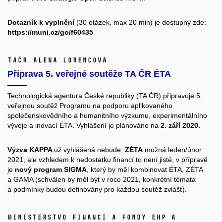
Dotazník k vyplnění
(30 otázek, max 20 min) je dostupný zde:
https://muni.cz/go/f60435
TAČR
Alena Lorencová
Příprava 5. veřejné soutěže TA ČR ÉTA
Technologická agentura České republiky (TA ČR) připravuje 5.
veřejnou soutěž Programu na podporu aplikovaného
společenskovědního a humanitního výzkumu, experimentálního
vývoje a inovací ÉTA. Vyhlášení je plánováno na
2. září 2020.
Výzva KAPPA
už vyhlášená nebude,
ZÉTA
možná leden/únor
2021, ale vzhledem k nedostatku financí to není jisté, v přípravě
je
nový program SIGMA
, který by měl kombinovat ÉTA, ZÉTA
a GAMA (schválen by měl být v roce 2021, konkrétní témata
a podmínky budou definovány pro každou soutěž zvlášť).
Ministerstvo financí a Fondy EHP a