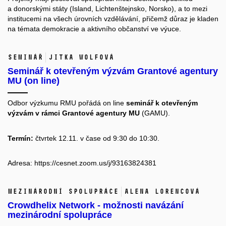
a donorskými státy (Island, Lichtenštejnsko, Norsko), a to mezi
institucemi na všech úrovních vzdělávání, přičemž důraz je kladen
na témata demokracie a aktivního občanství ve výuce.
Seminář
Jitka Wolfová
Seminář k otevřeným výzvám Grantové agentury
MU (on line)
Odbor výzkumu RMU pořádá on line
seminář k otevřeným
výzvám v rámci Grantové agentury MU
(GAMU).
Termín:
čtvrtek 12.11. v čase od 9:30 do 10:30.
Adresa: https://cesnet.zoom.us/j/93163824381
Mezinárodní spolupráce
Alena Lorencová
Crowdhelix Network - možnosti navázání
mezinárodní spolupráce