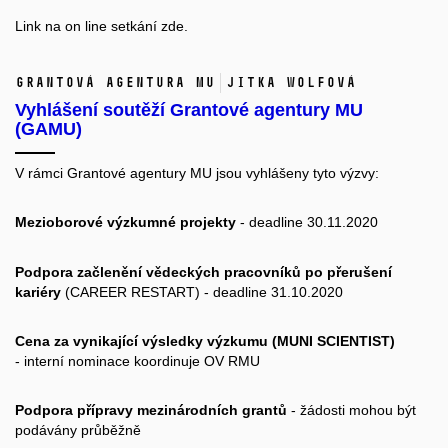
Link na on line setkání
zde.
Grantová agentura MU
Jitka Wolfová
Vyhlášení soutěží Grantové agentury MU
(GAMU)
V rámci Grantové agentury MU jsou vyhlášeny tyto výzvy:
Mezioborové výzkumné projekty
- deadline 30.11.2020
Podpora začlenění vědeckých pracovníků po přerušení
kariéry
(CAREER RESTART) - deadline 31.10.2020
Cena za vynikající výsledky výzkumu (MUNI SCIENTIST)
- interní nominace koordinuje OV RMU
Podpora přípravy mezinárodních grantů
- žádosti mohou být
podávány průběžně