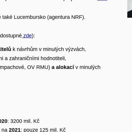
ě také Lucembursko (agentura NRF).
 (dostupné
zde
):
itelů
k návrhům v minulých výzvách,
 a zahraničními hodnotiteli,
Žampachové, OV RMU)
a alokací
v minulých
020
: 3200 mil. Kč
d na
2021
: pouze 125 mil. Kč