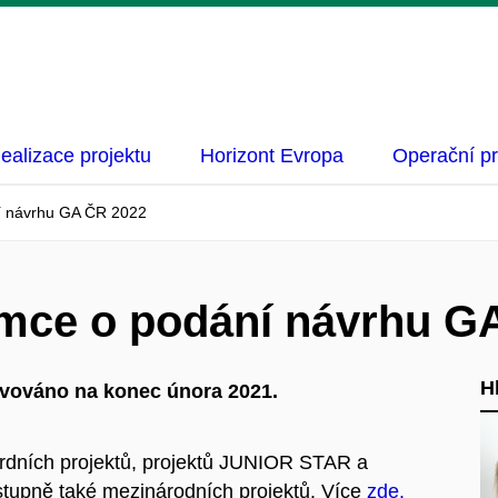
ealizace projektu
Horizont Evropa
Operační p
í návrhu GA ČR 2022
emce o podání návrhu G
H
avováno na konec února 2021.
rdních projektů, projektů JUNIOR STAR a
ně také mezinárodních projektů. Více
zde.