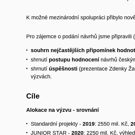
K možné mezinárodní spolupráci přibylo nov
Pro zájemce o podání návrhů jsme připravili
souhrn nejčastějších připomínek hodnot
shrnutí
postupu hodnocení
návrhů českými
shrnutí
úspěšnosti
(prezentace Zdenky 
výzvách.
Cíle
Alokace na výzvu - srovnání
Standardní projekty -
2019
: 2550 mil. Kč,
2
JUNIOR STAR -
2020
: 2250 mil. Kč, výhle