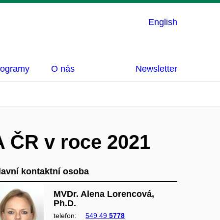
English
rogramy
O nás
Newsletter
A ČR v roce 2021
lavní kontaktní osoba
MVDr. Alena Lorencová,
Ph.D.
telefon:
549 49
5778