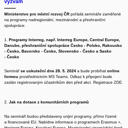
výzvám
Ministerstvo pro místní rozvoj ČR
pořádá semináře zaměřené
na programy nadregionální, mezinárodní a přeshraniční
spolupráce:
1.
Programy Interreg, např. Interreg Europe, Central Europe,
Danube, přeshraniční spolupráce Česko - Polsko, Rakousko
- Česko, Bavorsko - Česko, Slovensko - Česko a Sasko
- Česko
Seminář
se uskuteční dne 28. 5. 2024
a bude probíhat
online
formou
prostřednictvím MS Teams. Odkaz k připojení bude
zaslán registrovaným účastníkům den před akcí. Registrace
ZDE.
2.
Jak na dotace z komunitárních programů
Na semináři budou představeny unijní programy, přímo řízené
a financované EU. Nabídne informace o programech Erasmus +,
Horizont Evropa, Kreativní Evropa, Mezinárodní visegrádský fond,