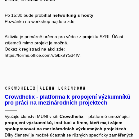
Po 15:30 bude probíhat
networking s hosty
.
Pozvánku na workshop najdete
zde
.
Aktivita je primárně určena pro vědce z projektu SYRI. Účast
zájemců mimo projekt je možná.
Odkaz k registraci na akci zde:
https://forms.office.com/r/Gbx9YSd4fV
.
Crowdhelix
Alena Lorencová
Crowdhelix - platforma k propojení výzkumníků
pro práci na mezinárodních projektech
Využijte členství MUNI v síti
Crowdhelix
– platformě umožňující
propojení výzkumníků, institucí a firem, kteří mají zájem
spolupracovat na mezinárodních výzkumných projektech.
Díky členství je možné účastnit se různých specificky zaměřených