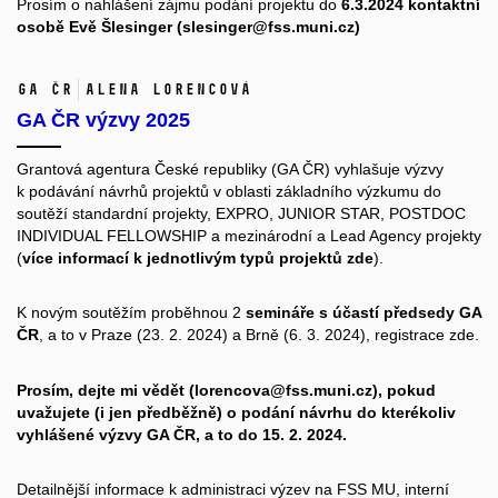
Prosím o nahlášení zájmu podání projektu do
6.3.2024 kontaktní
osobě Evě Šlesinger (slesinger@fss.muni.cz)
GA ČR
Alena Lorencová
GA ČR výzvy 2025
Grantová agentura České republiky (GA ČR) vyhlašuje výzvy
k podávání návrhů projektů v oblasti základního výzkumu do
soutěží standardní projekty, EXPRO, JUNIOR STAR, POSTDOC
INDIVIDUAL FELLOWSHIP a mezinárodní a Lead Agency projekty
(
více informací k jednotlivým typů projektů
zde
).
K novým soutěžím proběhnou
2
semináře s účastí předsedy GA
ČR
, a to v Praze (23. 2. 2024) a Brně (6. 3. 2024), registrace
zde
.
Prosím, dejte mi vědět (lorencova@fss.muni.cz), pokud
uvažujete (i jen předběžně) o podání návrhu do kterékoliv
vyhlášené výzvy GA ČR, a to do 15. 2. 2024.
Detailnější informace k administraci výzev na FSS MU, interní