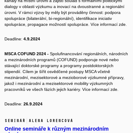
kanály na místní úrovni a zajistí soulad s formálními politickými
dialogy v oblasti výzkumu a inovací na dvoustranné a regionální
úrovni. V rámci výzvy by měly být prováděny činnost: podpora
spolupráce (bilaterální, bi-regionální), identifikace iniciativ
spolupráce, propagace možností spolupráce. Více informací
zde
.
Deadline:
4.9.2024
MSCA COFUND 2024 -
Spolufinancování regionálních, národních
a mezinárodních programů (COFUND) podporuje nové nebo
stávající doktorské programy a programy postdoktorských
stipendií. Cílem je šířit osvědčené postupy MSCA včetně
mezinárodní, mezisektorové a mezioborové výzkumné přípravy,
jakož i mezinárodní a mezisektorové mobility výzkumných
pracovníků ve všech fázích jejich kariéry. Více informací
zde
.
Deadline:
26.9.2024
Seminář
Alena Lorencová
Online semináře k různým mezinárodním