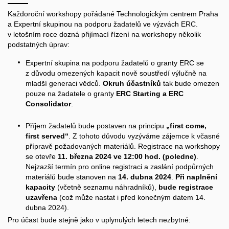
Každoroční workshopy pořádané Technologickým centrem Praha
a Expertní skupinou na podporu žadatelů ve výzvách ERC.
v letošním roce dozná přijímací řízení na workshopy několik
podstatných úprav:
Expertní skupina na podporu žadatelů o granty ERC se
z důvodu omezených kapacit nově soustředí výlučně na
mladší generaci vědců.
Okruh účastníků
tak bude omezen
pouze na žadatele o granty
ERC Starting a ERC
Consolidator
.
Příjem žadatelů bude postaven na principu
„first come,
first served“
. Z tohoto důvodu vyzýváme zájemce k včasné
přípravě požadovaných materiálů. Registrace na workshopy
se otevře
11. března 2024 ve 12:00 hod. (poledne)
.
Nejzazší termín pro online registraci a zaslání podpůrných
materiálů bude stanoven na
14. dubna 2024
.
Při naplnění
kapacity
(včetně seznamu náhradníků),
bude registrace
uzavřena
(což může nastat i před konečným datem 14.
dubna 2024).
Pro účast bude stejně jako v uplynulých letech nezbytné: