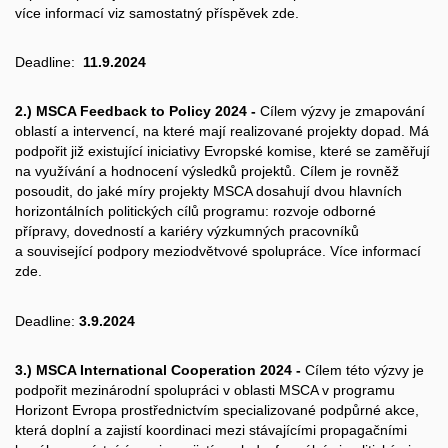
více informací viz samostatný příspěvek
zde
.
Deadline:
11.9.2024
2.) MSCA Feedback to Policy 2024 -
Cílem výzvy je zmapování
oblastí a intervencí, na které mají realizované projekty dopad. Má
podpořit již existující iniciativy Evropské komise, které se zaměřují
na využívání a hodnocení výsledků projektů. Cílem je rovněž
posoudit, do jaké míry projekty MSCA dosahují dvou hlavních
horizontálních politických cílů programu: rozvoje odborné
přípravy, dovedností a kariéry výzkumných pracovníků
a související podpory meziodvětvové spolupráce. Více informací
zde
.
Deadline:
3.9.2024
3.) MSCA International Cooperation 2024 -
Cílem této výzvy je
podpořit mezinárodní spolupráci v oblasti MSCA v programu
Horizont Evropa prostřednictvím specializované podpůrné akce,
která doplní a zajistí koordinaci mezi stávajícími propagačními