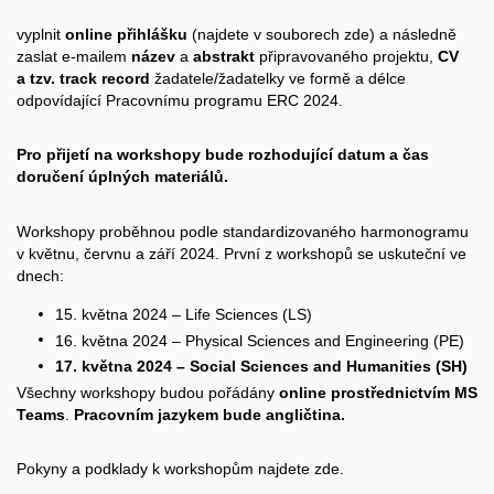
vyplnit
online přihlášku
(najdete v souborech
zde
)
a následně
zaslat e-mailem
název
a
abstrakt
připravovaného projektu,
CV
a tzv. track record
žadatele/žadatelky ve formě a délce
odpovídající Pracovnímu programu ERC 2024.
Pro přijetí na workshopy bude rozhodující datum a čas
doručení úplných materiálů.
Workshopy proběhnou podle standardizovaného harmonogramu
v květnu, červnu a září 2024. První z workshopů se uskuteční ve
dnech:
15. května 2024 – Life Sciences (LS)
16. května 2024 – Physical Sciences and Engineering (PE)
17. května 2024 – Social Sciences and Humanities (SH)
Všechny workshopy budou pořádány
online prostřednictvím MS
Teams
.
Pracovním jazykem bude angličtina.
Pokyny a podklady k workshopům najdete
zde
.