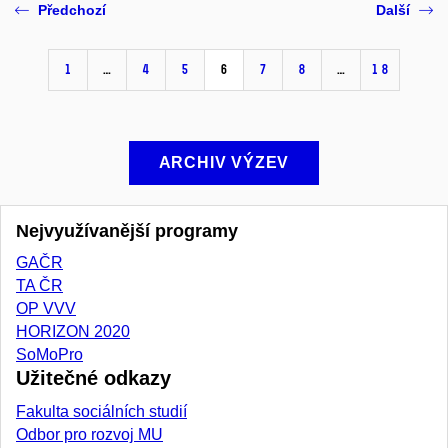
Předchozí
Další
1
…
4
5
6
7
8
…
18
ARCHIV VÝZEV
Nejvyužívanější programy
GAČR
TA ČR
OP VVV
HORIZON 2020
SoMoPro
Užitečné odkazy
Fakulta sociálních studií
Odbor pro rozvoj MU