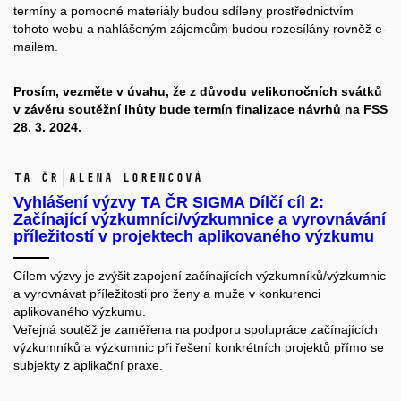
termíny a pomocné materiály budou
sdíleny prostřednictvím
tohoto webu
a nahlášeným zájemcům budou rozesílány rovněž e-
mailem.
Prosím, vezměte v úvahu, že z důvodu velikonočních svátků
v závěru soutěžní lhůty bude termín finalizace návrhů na FSS
28. 3. 2024.
TA ČR
Alena Lorencová
Vyhlášení výzvy TA ČR SIGMA Dílčí cíl 2:
Začínající výzkumníci/výzkumnice a vyrovnávání
příležitostí v projektech aplikovaného výzkumu
Cílem výzvy je zvýšit zapojení začínajících výzkumníků/výzkumnic
a vyrovnávat příležitosti pro ženy a muže v konkurenci
aplikovaného výzkumu.
Veřejná soutěž je zaměřena na podporu spolupráce začínajících
výzkumníků a výzkumnic při řešení konkrétních projektů přímo se
subjekty z aplikační praxe.