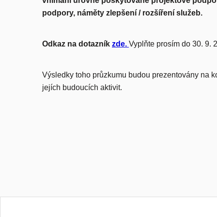
vnímání úrovně poskytované projektové podpory
podpory, náměty zlepšení / rozšíření služeb.
Odkaz na dotazník
zde.
Vyplňte prosím do 30. 9.
Výsledky toho průzkumu budou prezentovány na ko
jejích budoucích aktivit.