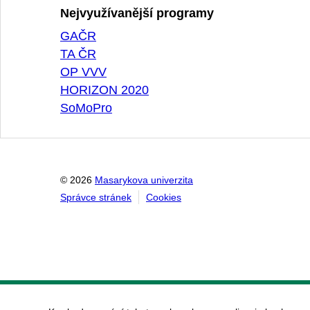
Nejvyužívanější programy
GAČR
TA ČR
OP VVV
HORIZON 2020
SoMoPro
© 2026
Masarykova univerzita
Správce stránek
Cookies