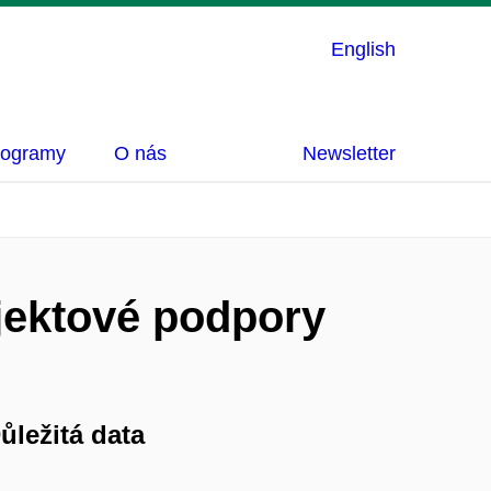
English
rogramy
O nás
Newsletter
ojektové podpory
ůležitá data