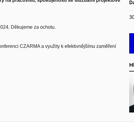
 na pracovišti, spokojenosti se službami projektové
D
30
 2024. Děkujeme za ochotu.
nferenci CZARMA a využity k efektivnějšímu zaměření
H