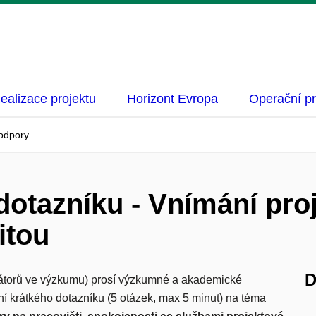
ealizace projektu
Horizont Evropa
Operační p
podpory
dotazníku - Vnímání pr
itou
D
torů ve výzkumu) prosí
výzkumné a akademické
í krátkého dotazníku (5 otázek, max 5 minut) na téma