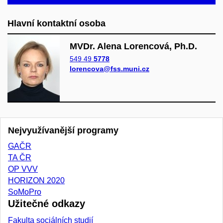
Hlavní kontaktní osoba
MVDr. Alena Lorencová, Ph.D.
549 49
5778
lorencova@fss.muni.cz
Nejvyužívanější programy
GAČR
TA ČR
OP VVV
HORIZON 2020
SoMoPro
Užitečné odkazy
Fakulta sociálních studií