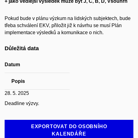
+ jako vedlejší výsledek může být J, C, B, D, Vsouhrn
Pokud bude v plánu výzkum na lidských subjektech, bude
třeba schválení EKV, přiložit již k návrhu se musí Plán
implementace výsledků a komunikace o nich.
Důležitá data
Datum
Popis
28. 5. 2025
Deadline výzvy.
EXPORTOVAT DO OSOBNÍHO
KALENDÁŘE