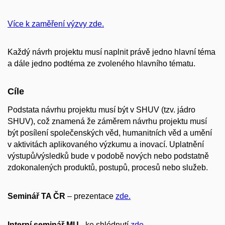
Více k zaměření výzvy zde.
Každý návrh projektu musí naplnit právě jedno hlavní téma
a dále jedno podtéma ze zvoleného hlavního tématu.
Cíle
Podstata návrhu projektu musí být v SHUV (tzv. jádro
SHUV), což znamená že záměrem návrhu projektu musí
být posílení společenských věd, humanitních věd a umění
v aktivitách aplikovaného výzkumu a inovací. Uplatnění
výstupů/výsledků bude v podobě nových nebo podstatně
zdokonalených produktů, postupů, procesů nebo služeb.
Seminář TA ČR
– prezentace
zde.
Interní seminář MU
- ke shlédnutí
zde.