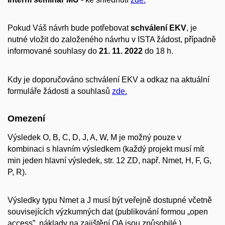
Pokud Váš návrh bude potřebovat
schválení EKV
, je
nutné vložit do založeného návrhu v ISTA žádost, případně
informované souhlasy do
21. 11. 2022
do 18 h.
Kdy je doporučováno schválení EKV a odkaz na aktuální
formuláře žádosti a souhlasů
zde.
Omezení
Výsledek O, B, C, D, J, A, W, M je možný pouze v
kombinaci s hlavním výsledkem (každý projekt musí mít
min jeden hlavní výsledek, str. 12 ZD, např. Nmet, H, F, G,
P, R).
Výsledky typu Nmet a J musí být veřejně dostupné včetně
souvisejících výzkumných dat (publikování formou „open
access”, náklady na zajištění OA jsou způsobilé ).