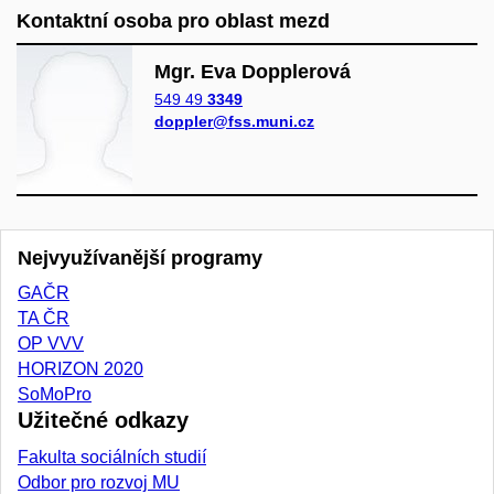
Kontaktní osoba pro oblast mezd
Mgr. Eva Dopplerová
549 49
3349
doppler@fss.muni.cz
Nejvyužívanější programy
GAČR
TA ČR
OP VVV
HORIZON 2020
SoMoPro
Užitečné odkazy
Fakulta sociálních studií
Odbor pro rozvoj MU