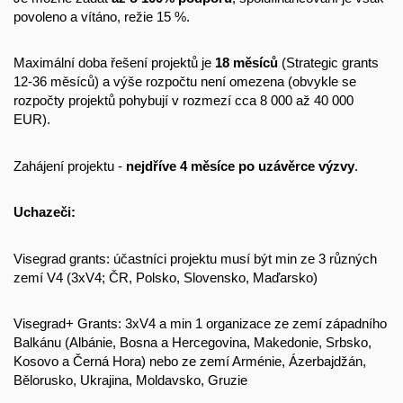
povoleno a vítáno, režie 15 %.
Maximální doba řešení projektů je
18 měsíců
(Strategic grants
12-36 měsíců) a výše rozpočtu není omezena (obvykle se
rozpočty projektů pohybují v rozmezí cca 8 000 až 40 000
EUR).
Zahájení projektu -
nejdříve 4 měsíce po uzávěrce výzvy
.
Uchazeči:
Visegrad grants: účastníci projektu musí být min ze 3 různých
zemí V4 (3xV4; ČR, Polsko, Slovensko, Maďarsko)
Visegrad+ Grants: 3xV4 a min 1 organizace ze zemí západního
Balkánu (Albánie, Bosna a Hercegovina, Makedonie, Srbsko,
Kosovo a Černá Hora) nebo ze zemí Arménie, Ázerbajdžán,
Bělorusko, Ukrajina, Moldavsko, Gruzie