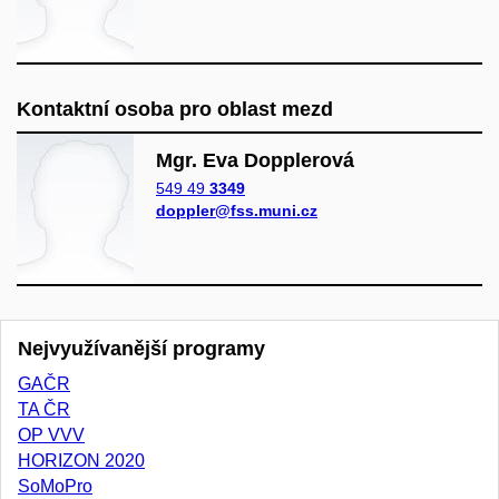
Kontaktní osoba pro oblast mezd
Mgr. Eva Dopplerová
549 49
3349
doppler@fss.muni.cz
Nejvyužívanější programy
GAČR
TA ČR
OP VVV
HORIZON 2020
SoMoPro