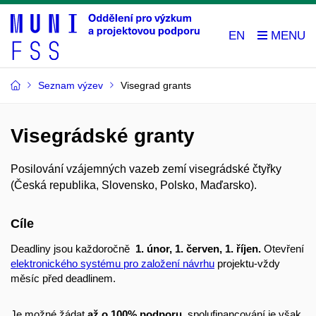
EN
Seznam výzev
Visegrad grants
Visegrádské granty
Posilování vzájemných vazeb zemí visegrádské čtyřky
(Česká republika, Slovensko, Polsko, Maďarsko).
Cíle
Deadliny jsou každoročně
1. únor,
1. červen,
1. říjen.
Otevření
elektronického systému pro založení návrhu
projektu-vždy
měsíc před deadlinem.
Je možné žádat
až o 100% podporu
, spolufinancování je však