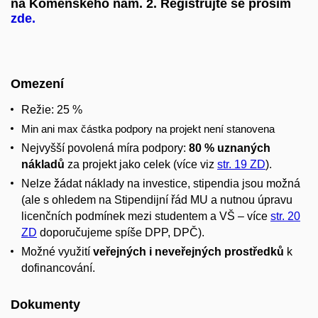
na Komenského nám. 2. Registrujte se prosím
zde.
Omezení
Režie: 25 %
Min ani max částka podpory na projekt není stanovena
Nejvyšší povolená míra podpory:
80 % uznaných
nákladů
za projekt jako celek (více viz
str. 19 ZD
).
Nelze žádat náklady na investice, stipendia jsou možná
(ale s ohledem na Stipendijní řád MU a nutnou úpravu
licenčních podmínek mezi studentem a VŠ – více
str. 20
ZD
doporučujeme spíše DPP, DPČ).
Možné využití
veřejných i neveřejných prostředků
k
dofinancování.
Dokumenty