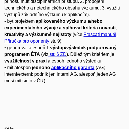
přínosů multidisciplinárních přístupů. 2. propojení
technického a netechnického obsahu výzkumu. 3. využití
výstupů základního výzkumu k aplikacím).
• být projektem
aplikovaného výzkumu a/nebo
experimentálního vývoje a splňovat kritéria novosti,
kreativity a výzkumné nejistoty
(více
Frascati manuál
,
Příručka pro oponenty
str. 9),
• generovat alespoň
1 výstup/výsledek podporovaný
programem ÉTA
(viz
str. 6 ZD
). Důležitým kritériem je
využitelnost v praxi
alespoň jednoho výsledku,
• mít alespoň
jednoho
aplikačního garanta
(AG;
interní/externí; podnik jen interní AG, alespoň jeden AG
musí mít sídlo v ČR).