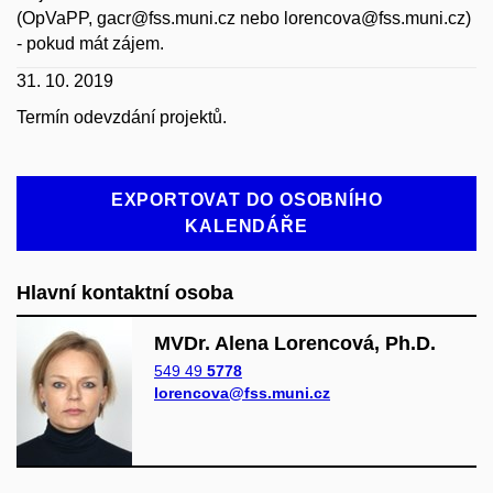
(OpVaPP, gacr@fss.muni.cz nebo lorencova@fss.muni.cz)
- pokud mát zájem.
31. 10. 2019
Termín odevzdání projektů.
EXPORTOVAT DO OSOBNÍHO
KALENDÁŘE
Hlavní kontaktní osoba
MVDr. Alena Lorencová, Ph.D.
549 49
5778
lorencova@fss.muni.cz