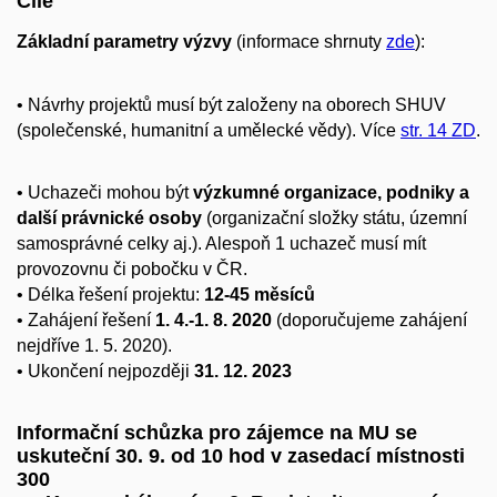
Cíle
Základní parametry výzvy
(informace shrnuty
zde
):
• Návrhy projektů musí být založeny na oborech SHUV
(společenské, humanitní a umělecké vědy). Více
str. 14 ZD
.
• Uchazeči mohou být
výzkumné organizace, podniky a
další právnické osoby
(organizační složky státu, územní
samosprávné celky aj.). Alespoň 1 uchazeč musí mít
provozovnu či pobočku v ČR.
• Délka řešení projektu:
12-45 měsíců
• Zahájení řešení
1. 4.-1. 8. 2020
(doporučujeme zahájení
nejdříve 1. 5. 2020).
• Ukončení nejpozději
31. 12. 2023
Informační schůzka pro zájemce na MU se
uskuteční 30. 9. od 10 hod v zasedací místnosti
300