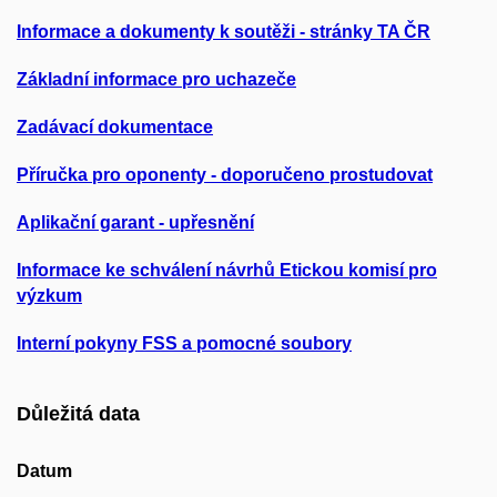
Informace a dokumenty k soutěži - stránky TA ČR
Základní informace pro uchazeče
Zadávací dokumentace
Příručka pro oponenty - doporučeno prostudovat
Aplikační garant - upřesnění
Informace ke schválení návrhů Etickou komisí pro
výzkum
Interní pokyny FSS a pomocné soubory
Důležitá data
Datum