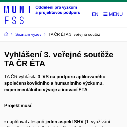
EN
Seznam výzev
TA ČR ÉTA 3. veřejná soutěž
Vyhlášení 3. veřejné soutěže
TA ČR ÉTA
TA ČR vyhlásila
3. VS na podporu aplikovaného
společenskovědního a humanitního výzkumu,
experimentálního vývoje a inovací ÉTA.
Projekt musí:
• naplňovat alespoň
jeden aspekt SHV
(1. využívání