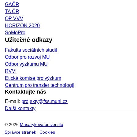
GAČR
TA ČR
OP VVV
HORIZON 2020
SoMoPro
Užitečné odkazy
Fakulta sociálních studií
Odbor pro rozvoj MU
Odbor výzkumu MU
RVVI
Etická komise pro výzkum
Centrum pro transfer technologií
Kontaktujte nás
E-mail:
projekty@fss.muni.cz
Další kontakty
© 2026
Masarykova univerzita
Správce stránek
Cookies