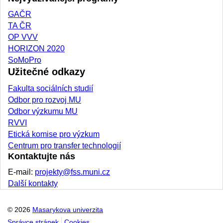
GAČR
TA ČR
OP VVV
HORIZON 2020
SoMoPro
Užitečné odkazy
Fakulta sociálních studií
Odbor pro rozvoj MU
Odbor výzkumu MU
RVVI
Etická komise pro výzkum
Centrum pro transfer technologií
Kontaktujte nás
E-mail:
projekty@fss.muni.cz
Další kontakty
© 2026
Masarykova univerzita
Správce stránek
Cookies