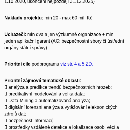
1.10.2020, ukončení nejpozději 31.12.2025)
Náklady projektu:
min 20 - max 60 mil. Kč
Uchazeči:
min dva a jen výzkumné organizace + min
jeden aplikační garant (AG; bezpečnostní sbory či ústřední
orgány státní správy)
Prioritní cíle
podprogramu
viz str. 4 a 5 ZD.
Prioritní zájmové tematické oblasti:
 analýza a predikce trendů bezpečnostních hrozeb;
 predikativní modelování a velká data;
 Data-Mining a automatizovaná analýza;
 digitální forenzní analýza a vytěžování elektronických
zdrojů dat;
 bezpečnost informací;
 prostředky vzdálené detekce a lokalizace osob, věcí a