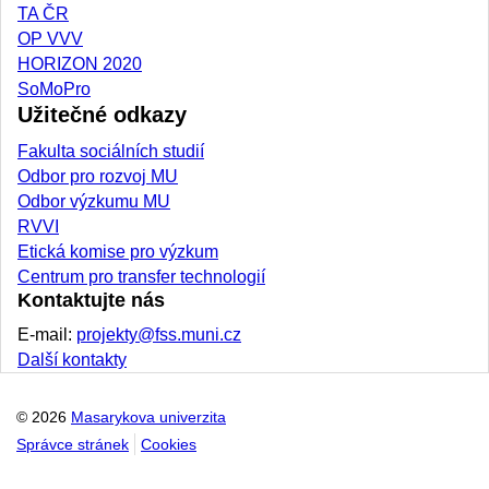
TA ČR
OP VVV
HORIZON 2020
SoMoPro
Užitečné odkazy
Fakulta sociálních studií
Odbor pro rozvoj MU
Odbor výzkumu MU
RVVI
Etická komise pro výzkum
Centrum pro transfer technologií
Kontaktujte nás
E-mail:
projekty@fss.muni.cz
Další kontakty
© 2026
Masarykova univerzita
Správce stránek
Cookies