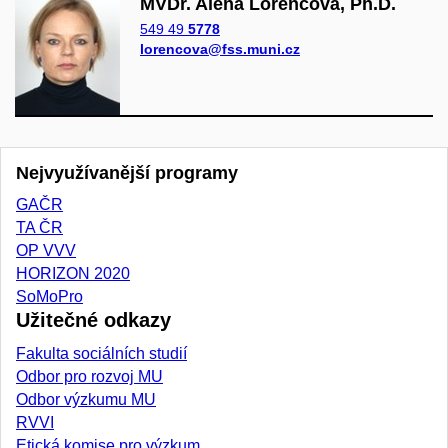
MVDr. Alena Lorencová, Ph.D.
549 49
5778
lorencova@fss.muni.cz
Nejvyužívanější programy
GAČR
TA ČR
OP VVV
HORIZON 2020
SoMoPro
Užitečné odkazy
Fakulta sociálních studií
Odbor pro rozvoj MU
Odbor výzkumu MU
RVVI
Etická komise pro výzkum