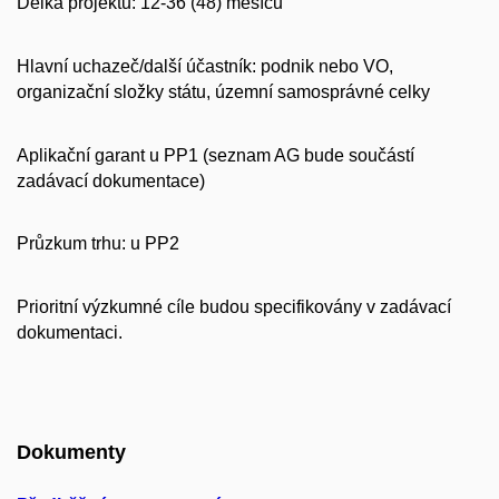
Délka projektu: 12-36 (48) měsíců
Hlavní uchazeč/další účastník: podnik nebo VO,
organizační složky státu, územní samosprávné celky
Aplikační garant u PP1 (seznam AG bude součástí
zadávací dokumentace)
Průzkum trhu: u PP2
Prioritní výzkumné cíle budou specifikovány v zadávací
dokumentaci.
Dokumenty