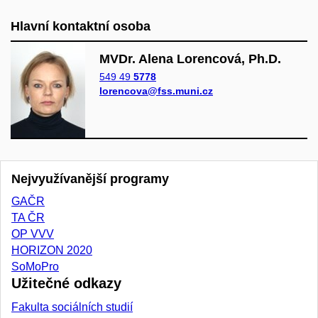
Hlavní kontaktní osoba
MVDr. Alena Lorencová, Ph.D.
549 49
5778
lorencova@fss.muni.cz
Nejvyužívanější programy
GAČR
TA ČR
OP VVV
HORIZON 2020
SoMoPro
Užitečné odkazy
Fakulta sociálních studií