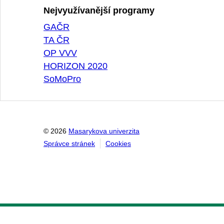
Nejvyužívanější programy
GAČR
TA ČR
OP VVV
HORIZON 2020
SoMoPro
© 2026
Masarykova univerzita
Správce stránek
Cookies