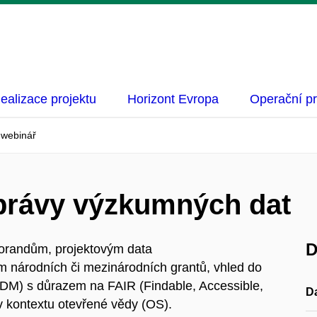
ealizace projektu
Horizont Evropa
Operační p
 webinář
právy výzkumných dat
D
orandům, projektovým data
 národních či mezinárodních grantů, vhled do
RDM) s důrazem na FAIR (Findable, Accessible,
D
 v kontextu otevřené vědy (OS).