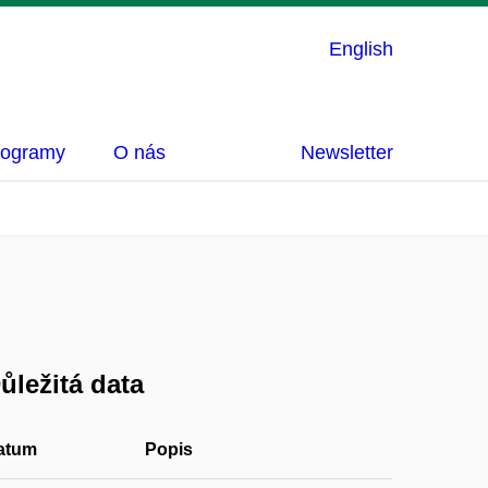
English
rogramy
O nás
Newsletter
ůležitá data
atum
Popis