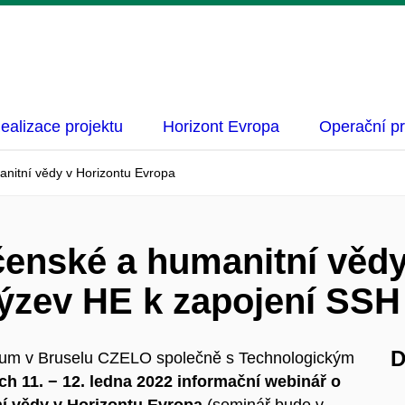
ealizace projektu
Horizont Evropa
Operační p
nitní vědy v Horizontu Evropa
enské a humanitní vědy
výzev HE k zapojení SSH
D
zkum v Bruselu CZELO společně s Technologickým
ch 11. − 12. ledna 2022 informační webinář o