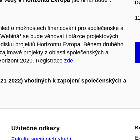
ní vědy v Horizontu Evropa
(seminář bude v
D
11
ehled o možnostech financování pro společenské a
 Webinář se bude věnovat i otázce projektových
hledisku projektů Horizontu Evropa. Během druhého
ajímavé projekty z oblasti společenských a
orizont 2020. Registrace
zde.
021-2022) vhodných k zapojení společenských a
K
Užitečné odkazy
E
Fakulta sociálních studií