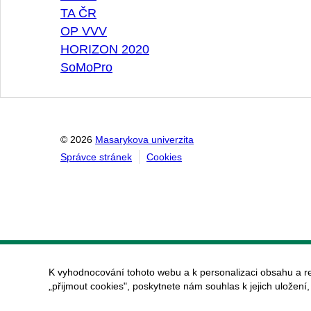
TA ČR
OP VVV
HORIZON 2020
SoMoPro
© 2026
Masarykova univerzita
Správce stránek
Cookies
K vyhodnocování tohoto webu a k personalizaci obsahu a r
„přijmout cookies", poskytnete nám souhlas k jejich uložení