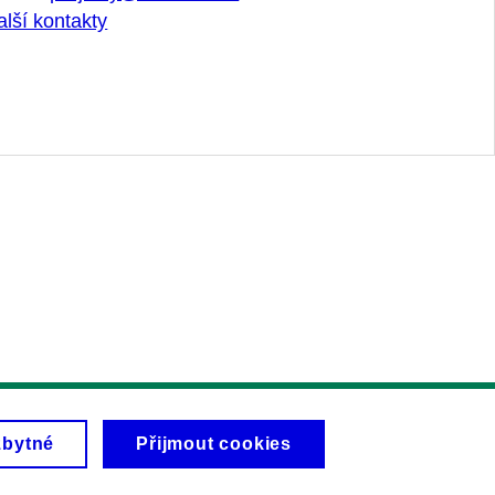
alší kontakty
zbytné
Přijmout cookies