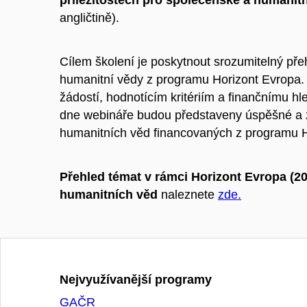
příležitostech pro společenské a humanit
angličtině).
Cílem školení je poskytnout srozumitelný př
humanitní vědy z programu Horizont Evropa.
žádostí, hodnotícím kritériím a finančnímu 
dne webináře budou představeny úspěšné a z
humanitních věd financovaných z programu H
Přehled témat v rámci Horizont Evropa (2
humanitních věd
naleznete
zde.
Nejvyužívanější programy
GAČR