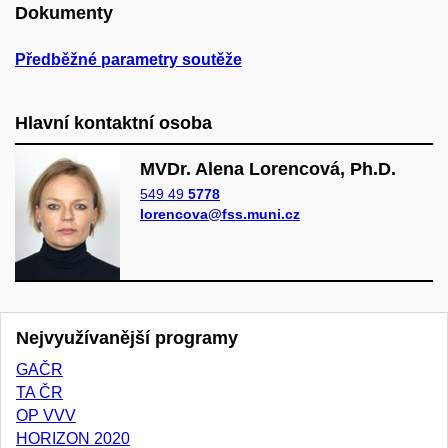
Dokumenty
Předběžné parametry soutěže
Hlavní kontaktní osoba
MVDr. Alena Lorencová, Ph.D.
549 49
5778
lorencova@fss.muni.cz
Nejvyužívanější programy
GAČR
TA ČR
OP VVV
HORIZON 2020