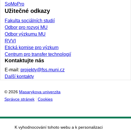
SoMoPro
Užitečné odkazy
Fakulta sociálních studií
Odbor pro rozvoj MU
Odbor výzkumu MU
RVVI
Etická komise pro výzkum
Centrum pro transfer technologií
Kontaktujte nás
E-mail:
projekty@fss.muni.cz
Další kontakty
© 2026
Masarykova univerzita
Správce stránek
Cookies
K vyhodnocování tohoto webu a k personalizaci