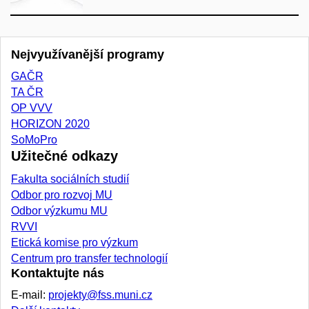
Nejvyužívanější programy
GAČR
TA ČR
OP VVV
HORIZON 2020
SoMoPro
Užitečné odkazy
Fakulta sociálních studií
Odbor pro rozvoj MU
Odbor výzkumu MU
RVVI
Etická komise pro výzkum
Centrum pro transfer technologií
Kontaktujte nás
E-mail:
projekty@fss.muni.cz