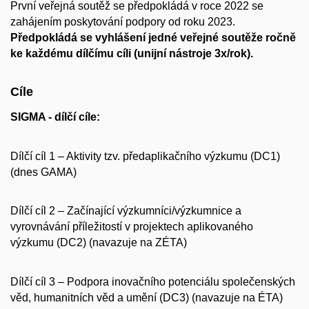
První veřejná soutěž se předpokládá v roce 2022 se
zahájením poskytování podpory od roku 2023.
Předpokládá se vyhlášení jedné veřejné soutěže ročně
ke každému dílčímu cíli (unijní nástroje 3x/rok).
Cíle
SIGMA - dílčí cíle:
Dílčí cíl 1 – Aktivity tzv. předaplikačního výzkumu (DC1)
(dnes GAMA)
Dílčí cíl 2 – Začínající výzkumníci/výzkumnice a
vyrovnávání příležitostí v projektech aplikovaného
výzkumu (DC2) (navazuje na ZÉTA)
Dílčí cíl 3 – Podpora inovačního potenciálu společenských
věd, humanitních věd a umění (DC3) (navazuje na ÉTA)