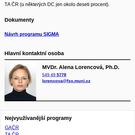
TA ČR (u některých DC jen okolo deseti procent).
Dokumenty
Návrh programu SIGMA
Hlavní kontaktní osoba
MVDr. Alena Lorencová, Ph.D.
549 49
5778
lorencova@fss.muni.cz
Nejvyužívanější programy
GAČR
TA ČR