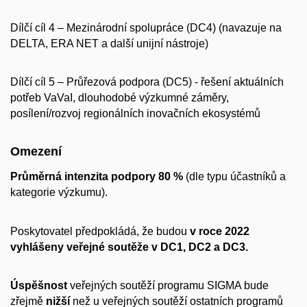
Dílčí cíl 4 – Mezinárodní spolupráce (DC4) (navazuje na
DELTA, ERA NET a další unijní nástroje)
Dílčí cíl 5 – Průřezová podpora (DC5) - řešení aktuálních
potřeb VaVaI, dlouhodobé výzkumné záměry,
posílení/rozvoj regionálních inovačních ekosystémů
Omezení
Průměrná intenzita podpory 80 %
(dle typu účastníků a
kategorie výzkumu).
Poskytovatel předpokládá, že budou
v roce 2022
vyhlášeny veřejné soutěže v DC1, DC2 a DC3.
Úspěšnost
veřejných soutěží programu SIGMA bude
zřejmě
nižší
než u veřejných soutěží ostatních programů