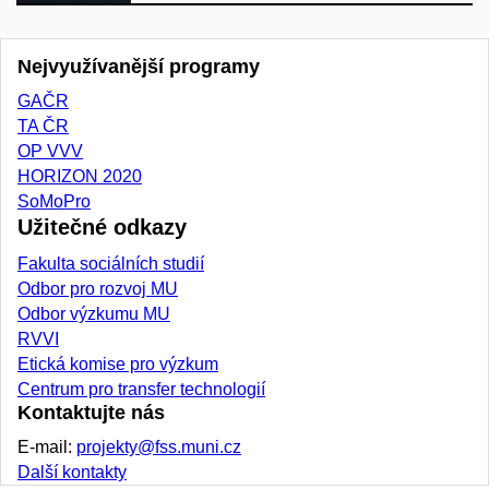
Nejvyužívanější programy
GAČR
TA ČR
OP VVV
HORIZON 2020
SoMoPro
Užitečné odkazy
Fakulta sociálních studií
Odbor pro rozvoj MU
Odbor výzkumu MU
RVVI
Etická komise pro výzkum
Centrum pro transfer technologií
Kontaktujte nás
E-mail:
projekty@fss.muni.cz
Další kontakty