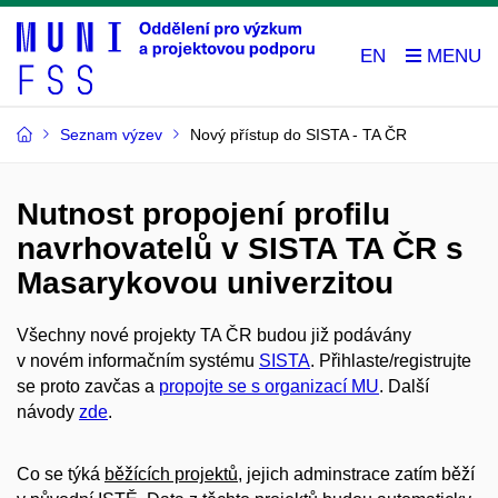
EN
Seznam výzev
Nový přístup do SISTA - TA ČR
Nutnost propojení profilu
navrhovatelů v SISTA TA ČR s
Masarykovou univerzitou
Všechny nové projekty TA ČR budou již podávány
v novém informačním systému
SISTA
. Přihlaste/registrujte
se proto zavčas a
propojte se s organizací MU
. Další
návody
zde
.
Co se týká
běžících projektů
, jejich adminstrace zatím běží