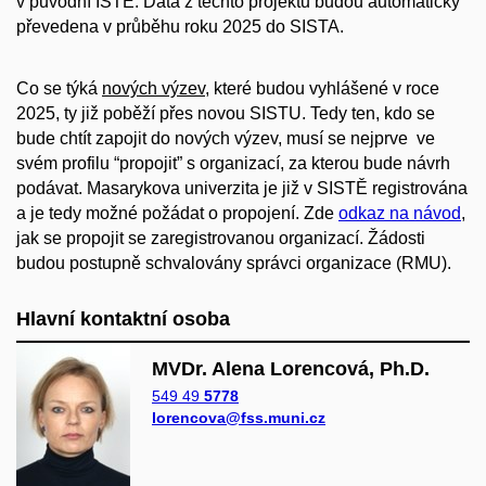
v původní ISTĚ. Data z těchto projektů budou automaticky
převedena v průběhu roku 2025 do SISTA.
Co se týká
nových výzev
, které budou vyhlášené v roce
2025, ty již poběží přes novou SISTU. Tedy ten, kdo se
bude chtít zapojit do nových výzev, musí se nejprve ve
svém profilu “propojit” s organizací, za kterou bude návrh
podávat. Masarykova univerzita je již v SISTĚ registrována
a je tedy možné požádat o propojení. Zde
odkaz na návod
,
jak se propojit se zaregistrovanou organizací. Žádosti
budou postupně schvalovány správci organizace (RMU).
Hlavní kontaktní osoba
MVDr. Alena Lorencová, Ph.D.
549 49
5778
lorencova@fss.muni.cz