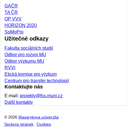
GAČR
TA ČR
OP VVV
HORIZON 2020
SoMoPro
Užitečné odkazy
Fakulta sociálních studií
Odbor pro rozvoj MU
Odbor výzkumu MU
RVVI
Etická komise pro výzkum
Centrum pro transfer technologií
Kontaktujte nás
E-mail:
projekty@fss.muni.cz
Další kontakty
© 2026
Masarykova univerzita
Správce stránek
Cookies