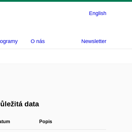
English
rogramy
O nás
Newsletter
ůležitá data
atum
Popis