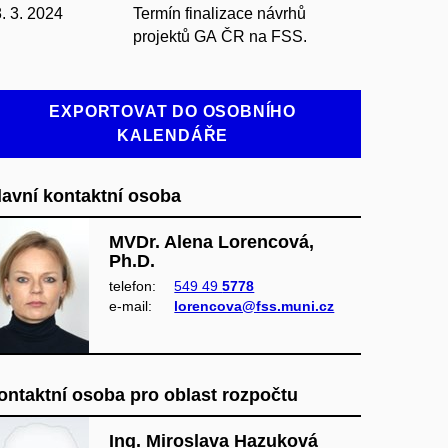
. 3. 2024
Termín finalizace návrhů
projektů GA ČR na FSS.
EXPORTOVAT DO OSOBNÍHO
KALENDÁŘE
lavní kontaktní osoba
MVDr. Alena Lorencová,
Ph.D.
telefon:
549 49
5778
e‑mail:
lorencova@fss.muni.cz
ontaktní osoba pro oblast rozpočtu
Ing. Miroslava Hazuková