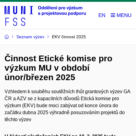
EN
Seznam výzev
EKV činnost 2025
Činnost Etické komise pro
výzkum MU v období
únor/březen 2025
Vzhledem k souběhu soutěžních lhůt grantových výzev GA
ČR a AZV se z kapacitních důvodů Etická komise pro
výzkum (EKV) bude moci zabývat od konce února do
začátku dubna 2025 výhradně posuzováním projektů do
těchto výzev