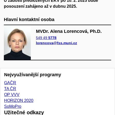
U žádostí předložených EKV po 10. 2. 2025 bude
posouzení zahájeno až v dubnu 2025.
Hlavní kontaktní osoba
MVDr. Alena Lorencová, Ph.D.
549 49
5778
lorencova@fss.muni.cz
Nejvyužívanější programy
GAČR
TA ČR
OP VVV
HORIZON 2020
SoMoPro
Užitečné odkazy