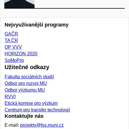
Nejvyužívanější programy
GAČR
TA ČR
OP VVV
HORIZON 2020
SoMoPro
Užitečné odkazy
Fakulta sociálních studií
Odbor pro rozvoj MU
Odbor výzkumu MU
RVVI
Etická komise pro výzkum
Centrum pro transfer technologií
Kontaktujte nás
E-mail:
projekty@fss.muni.cz