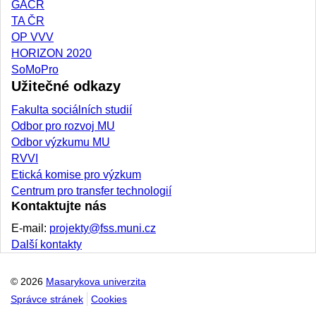
GAČR
TA ČR
OP VVV
HORIZON 2020
SoMoPro
Užitečné odkazy
Fakulta sociálních studií
Odbor pro rozvoj MU
Odbor výzkumu MU
RVVI
Etická komise pro výzkum
Centrum pro transfer technologií
Kontaktujte nás
E-mail:
projekty@fss.muni.cz
Další kontakty
© 2026
Masarykova univerzita
Správce stránek
Cookies