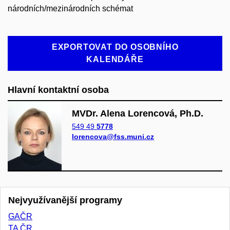
národních/mezinárodních schémat
EXPORTOVAT DO OSOBNÍHO
KALENDÁŘE
Hlavní kontaktní osoba
MVDr. Alena Lorencová, Ph.D.
549 49
5778
lorencova@fss.muni.cz
Nejvyužívanější programy
GAČR
TA ČR