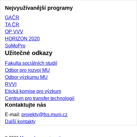
Nejvyužívanější programy
GAČR
TA ČR
OP VVV
HORIZON 2020
SoMoPro
Užitečné odkazy
Fakulta sociálních studií
Odbor pro rozvoj MU
Odbor výzkumu MU
RVVI
Etická komise pro výzkum
Centrum pro transfer technologií
Kontaktujte nás
E-mail:
projekty@fss.muni.cz
Další kontakty