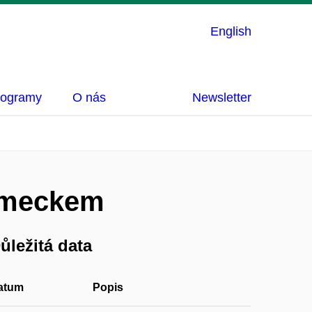
English
rogramy
O nás
Newsletter
Německem
ůležitá data
atum
Popis