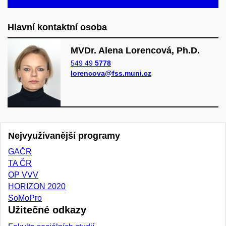
Hlavní kontaktní osoba
MVDr. Alena Lorencová, Ph.D.
549 49
5778
lorencova@fss.muni.cz
Nejvyužívanější programy
GAČR
TA ČR
OP VVV
HORIZON 2020
SoMoPro
Užitečné odkazy