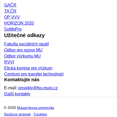
GAČR
TA ČR
OP VVV
HORIZON 2020
SoMoPro
Užitečné odkazy
Fakulta sociálních studií
Odbor pro rozvoj MU
Odbor výzkumu MU
RVVI
Etická komise pro výzkum
Centrum pro transfer technologií
Kontaktujte nás
E-mail:
projekty@fss.muni.cz
Další kontakty
© 2026
Masarykova univerzita
Správce stránek
Cookies