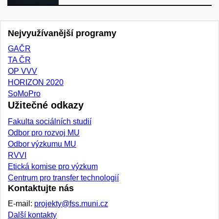
Nejvyužívanější programy
GAČR
TA ČR
OP VVV
HORIZON 2020
SoMoPro
Užitečné odkazy
Fakulta sociálních studií
Odbor pro rozvoj MU
Odbor výzkumu MU
RVVI
Etická komise pro výzkum
Centrum pro transfer technologií
Kontaktujte nás
E-mail:
projekty@fss.muni.cz
Další kontakty