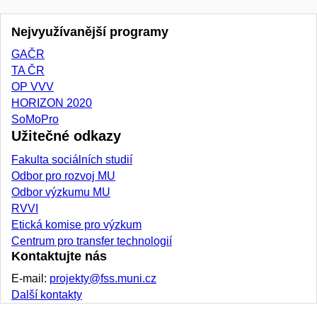
Nejvyužívanější programy
GAČR
TA ČR
OP VVV
HORIZON 2020
SoMoPro
Užitečné odkazy
Fakulta sociálních studií
Odbor pro rozvoj MU
Odbor výzkumu MU
RVVI
Etická komise pro výzkum
Centrum pro transfer technologií
Kontaktujte nás
E-mail:
projekty@fss.muni.cz
Další kontakty