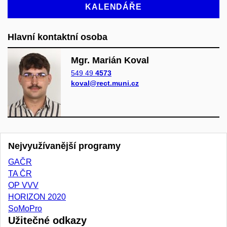
KALENDÁŘE
Hlavní kontaktní osoba
Mgr. Marián Koval
549 49
4573
koval@rect.muni.cz
Nejvyužívanější programy
GAČR
TA ČR
OP VVV
HORIZON 2020
SoMoPro
Užitečné odkazy