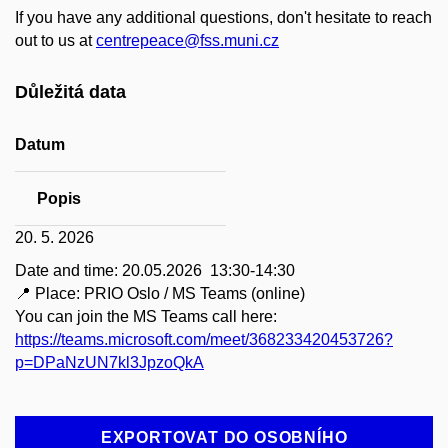
If you have any additional questions, don't hesitate to reach
out to us at
centrepeace@fss.muni.cz
Důležitá data
Datum
Popis
20. 5. 2026
Date and time: 20.05.2026 13:30-14:30
📍 Place: PRIO Oslo / MS Teams (online)
You can join the MS Teams call here:
https://teams.microsoft.com/meet/368233420453726?
p=DPaNzUN7kl3JpzoQkA
EXPORTOVAT DO OSOBNÍHO