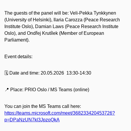
The guests of the panel will be: Veli-Pekka Tynkkynen
(University of Helsinki), Ilaria Carozza (Peace Research
Institute Oslo), Damian Laws (Peace Research Institute
Oslo), and Ondřej Krutílek (Member of European
Parliament).
Event details:
🗓️ Date and time: 20.05.2026 13:30-14:30
📍 Place: PRIO Oslo / MS Teams (online)
You can join the MS Teams call here:
https://teams.microsoft.com/meet/368233420453726?
p=DPaNzUN7kl3JpzoQkA